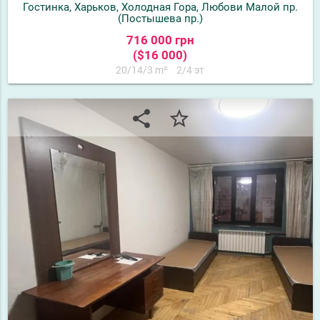
Гостинка, Харьков, Холодная Гора, Любови Малой пр.
(Постышева пр.)
716 000 грн
($16 000)
20/14/3 m²
2/4 эт
share
star_border