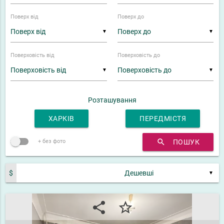
Поверх від
Поверх до
▼
▼
Поверховість від
Поверховість до
▼
▼
Розташування
ХАРКІВ
ПЕРЕДМІСТЯ
search
ПОШУК
+ без фото
$
▼
share
star_border