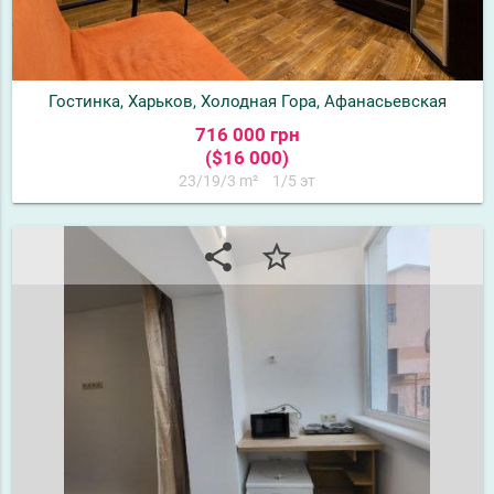
Гостинка, Харьков, Холодная Гора, Афанасьевская
716 000 грн
($16 000)
23/19/3 m²
1/5 эт
share
star_border