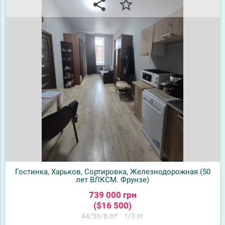
share
star_border
Гостинка, Харьков, Сортировка, Железнодорожная (50
лет ВЛКСМ. Фрунзе)
739 000 грн
($16 500)
44/36/8 m²
1/3 эт