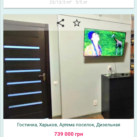
23/13/3 m²
5/5 эт
share
star_border
Гостинка, Харьков, Артема поселок, Дизельная
739 000 грн