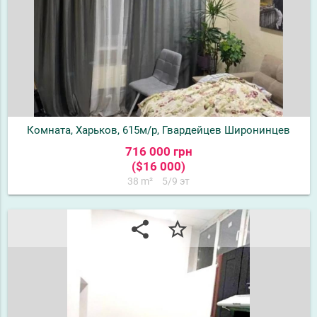
Комната, Харьков, 615м/р, Гвардейцев Широнинцев
716 000 грн
($16 000)
38 m²
5/9 эт
share
star_border