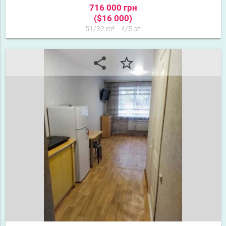
716 000 грн
($16 000)
51/32 m²
4/5 эт
share
star_border