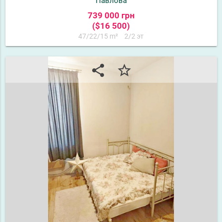
Павлова
739 000 грн
($16 500)
47/22/15 m²
2/2 эт
share
star_border