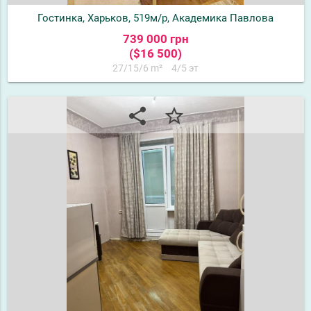
Гостинка, Харьков, 519м/р, Академика Павлова
739 000 грн
($16 500)
27/15/6 m²
4/5 эт
share
star_border