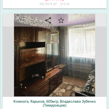
34/20/3 m²
3/3 эт
share
star_border
Комната, Харьков, 605м/р, Владислава Зубенко
(Тимуровцев)