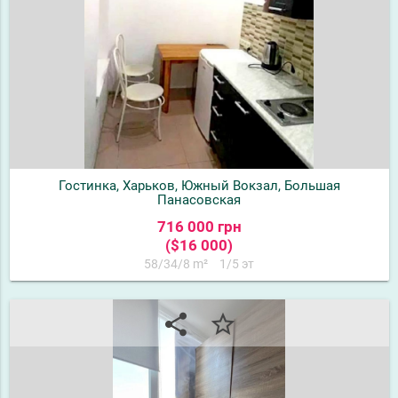
Гостинка, Харьков, Южный Вокзал, Большая
Панасовская
716 000 грн
($16 000)
58/34/8 m²
1/5 эт
share
star_border