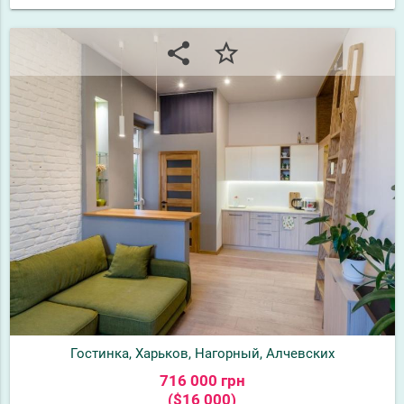
share
star_border
Гостинка, Харьков, Нагорный, Алчевских
716 000 грн
($16 000)