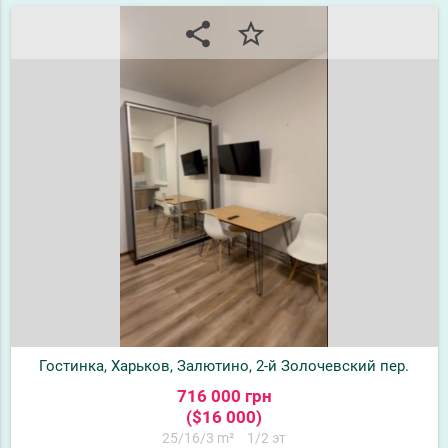
share
star_border
Гостинка, Харьков, Залютино, 2-й Золочевский пер.
716 000 грн
($16 000)
25/16/3 m²
1/2 эт