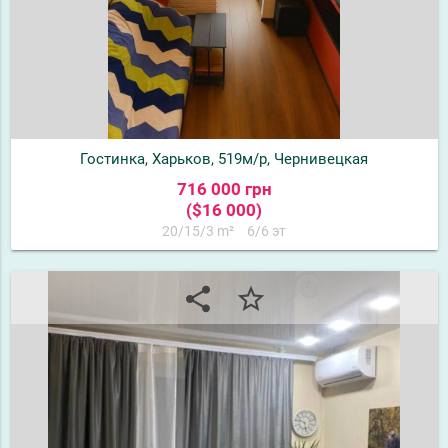
Гостинка, Харьков, 519м/р, Чернивецкая
716 000 грн
($16 000)
20/15/3 m²
6/6 эт
share
star_border