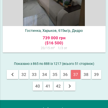
Гостинка, Харьков, 615м/р, Дидро
739 000 грн
($16 500)
20/15 m²
1/3 эт
Показано з 865 по 888 із 1217 (всього 51 сторінок)
chevron_left
32
33
34
35
36
37
38
39
chevron_right
40
41
42