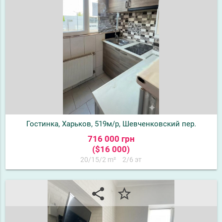
Гостинка, Харьков, 519м/р, Шевченковский пер.
716 000 грн
($16 000)
20/15/2 m²
2/6 эт
share
star_border