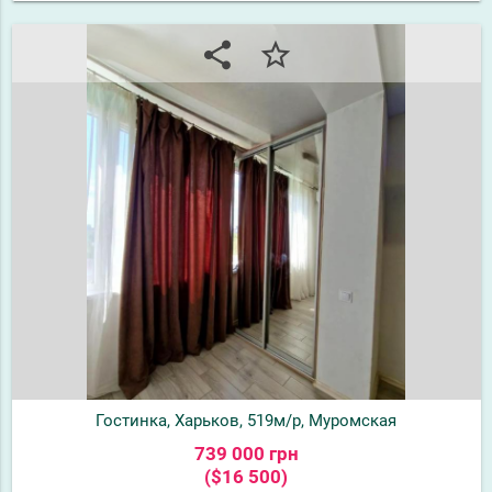
share
star_border
Гостинка, Харьков, 519м/р, Муромская
739 000 грн
($16 500)