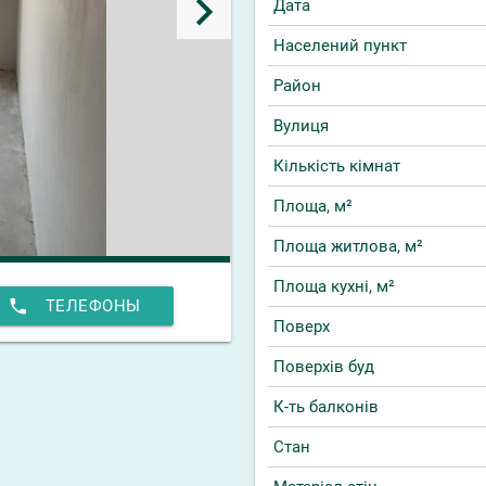
keyboard_arrow_right
Дата
Населений пункт
Район
Вулиця
Кількість кімнат
Площа, м²
Площа житлова, м²
Площа кухні, м²
phone
ТЕЛЕФОНЫ
Поверх
Поверхів буд
К-ть балконів
Стан