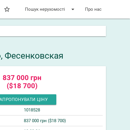
star_bordered
arrow_drop_down
Пошук нерухомості
Про нас
о, Фесенковская
837 000 грн
($18 700)
АПРОПОНУВАТИ ЦІНУ
1018528
837 000 грн ($18 700)