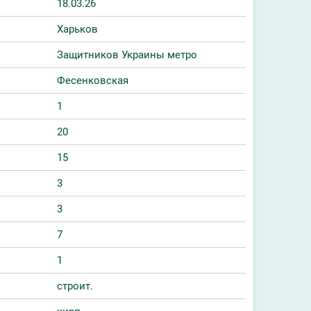
18.03.26
Харьков
Защитников Украины метро
Фесенковская
1
20
15
3
3
7
1
строит.