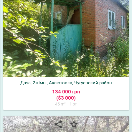
Дача, 2-кімн., Аксютовка, Чугуевский район
134 000 грн
($3 000)
45 m²
1 эт
share
star_border