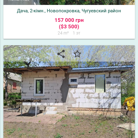
Дача, 2-кімн., Новопокровка, Чугуевский район
157 000 грн
($3 500)
24 m²
1 эт
share
star_border