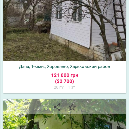
Дача, 1-кімн., Хорошево, Харьковский район
121 000 грн
($2 700)
20 m²
1 эт
share
star_border