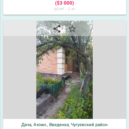
($3 000)
60 m²
2 эт
share
star_border
Дача, 4-кімн., Введенка, Чугуевский район