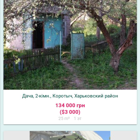
Дача, 2-кімн., Коротыч, Харьковский район
134 000 грн
($3 000)
25 m²
1 эт
share
star_border