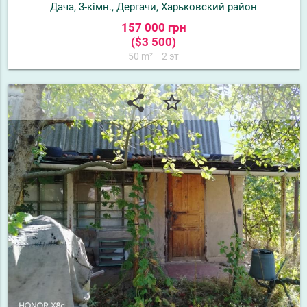
Дача, 3-кімн., Дергачи, Харьковский район
157 000 грн
($3 500)
50 m²
2 эт
share
star_border