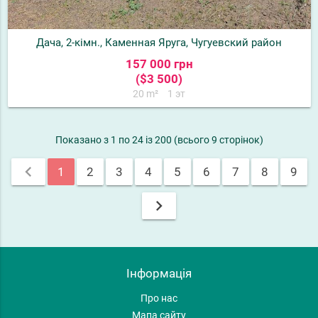
Дача, 2-кімн., Каменная Яруга, Чугуевский район
157 000 грн
($3 500)
20 m²
1 эт
Показано з 1 по 24 із 200 (всього 9 сторінок)
chevron_left
1
2
3
4
5
6
7
8
9
chevron_right
Інформація
Про нас
Мапа сайту