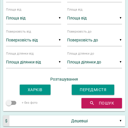
Площа від
Площа від
▼
▼
Поверховість від
Поверховість до
▼
▼
Площа ділянки від
Площа ділянки до
▼
▼
Розташування
ХАРКІВ
ПЕРЕДМІСТЯ
search
ПОШУК
+ без фото
$
▼