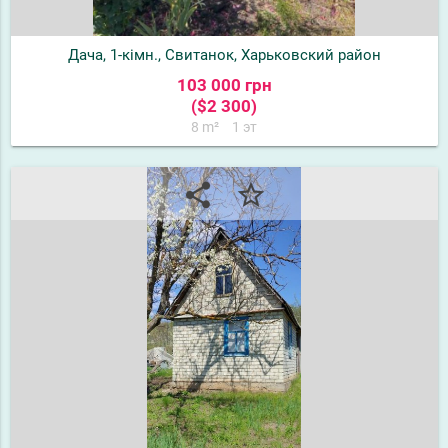
Дача, 1-кімн., Свитанок, Харьковский район
103 000 грн
($2 300)
8 m²
1 эт
share
star_border