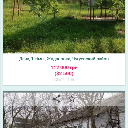
Дача, 1-кімн., Жадановка, Чугуевский район
112 000 грн
($2 500)
20 m²
1 эт
share
star_border