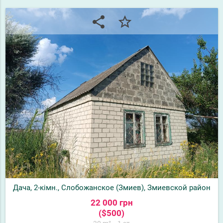
share
star_border
Дача, 2-кімн., Слобожанское (Змиев), Змиевской район
22 000 грн
($500)