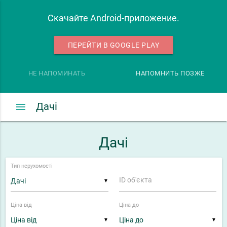
Скачайте Android-приложение.
ПЕРЕЙТИ В GOOGLE PLAY
НЕ НАПОМИНАТЬ
НАПОМНИТЬ ПОЗЖЕ
menu
Дачі
Дачі
Тип нерухомості
ID об'єкта
▼
Ціна від
Ціна до
▼
▼