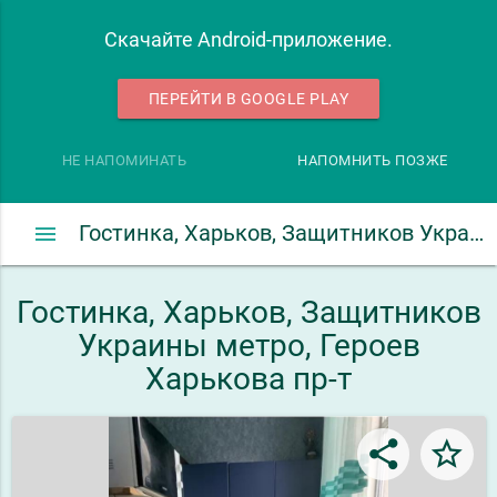
Скачайте Android-приложение.
ПЕРЕЙТИ В GOOGLE PLAY
НЕ НАПОМИНАТЬ
НАПОМНИТЬ ПОЗЖЕ
menu
Гостинка, Харьков, Защитников Украины метро, Героев Харькова пр-т
Гостинка, Харьков, Защитников
Украины метро, Героев
Харькова пр-т
share
star_border