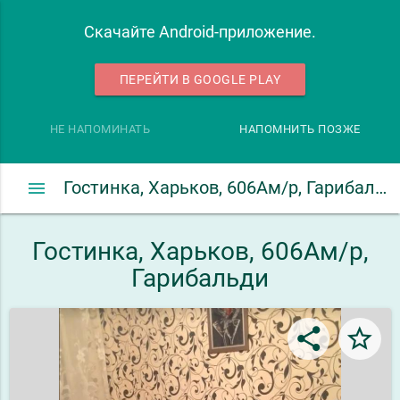
Скачайте Android-приложение.
ПЕРЕЙТИ В GOOGLE PLAY
НЕ НАПОМИНАТЬ
НАПОМНИТЬ ПОЗЖЕ
menu
Гостинка, Харьков, 606Ам/р, Гарибальди
Гостинка, Харьков, 606Ам/р,
Гарибальди
share
star_border