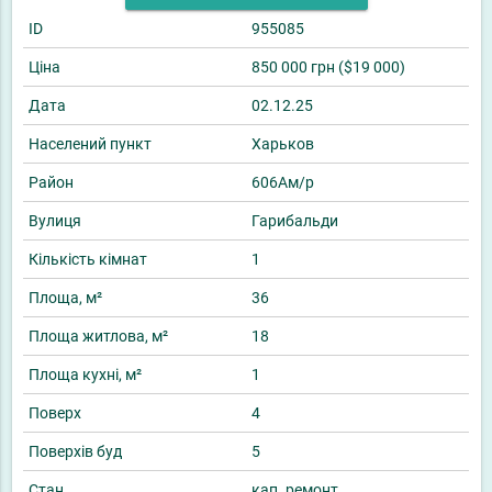
ID
955085
Ціна
850 000 грн ($19 000)
Дата
02.12.25
Населений пункт
Харьков
Район
606Ам/р
Вулиця
Гарибальди
Кількість кімнат
1
Площа, м²
36
Площа житлова, м²
18
Площа кухні, м²
1
Поверх
4
Поверхів буд
5
Стан
кап. ремонт