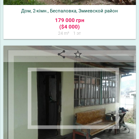
Дом, 2-кімн., Беспаловка, Змиевской район
179 000 грн
($4 000)
24 m²
1 эт
share
star_border