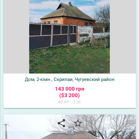
Дом, 2-кімн., Скрипаи, Чугуевский район
143 000 грн
($3 200)
40 m²
1 эт
share
star_border