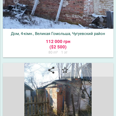
Дом, 4-кімн., Великая Гомольша, Чугуевский район
112 000 грн
($2 500)
80 m²
1 эт
share
star_border