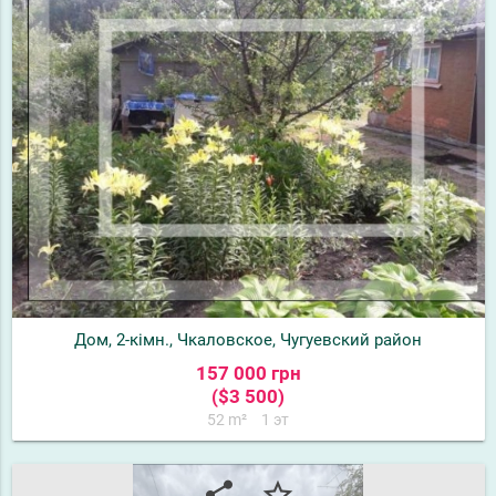
Дом, 2-кімн., Чкаловское, Чугуевский район
157 000 грн
($3 500)
52 m²
1 эт
share
star_border