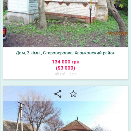
Дом, 3-кімн., Староверовка, Харьковский район
134 000 грн
($3 000)
49 m²
1 эт
share
star_border