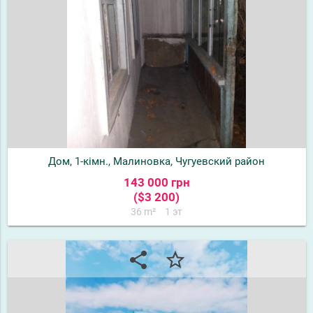
Дом, 1-кімн., Малиновка, Чугуевский район
143 000 грн
($3 200)
36 m²
1 эт
share
star_border