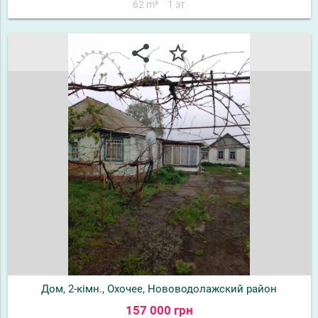
62 m²
1 эт
share
star_border
Дом, 2-кімн., Охочее, Нововодолажский район
157 000 грн