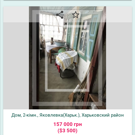
share
star_border
Дом, 2-кімн., Яковлевка(Харьк.), Харьковский район
157 000 грн
($3 500)