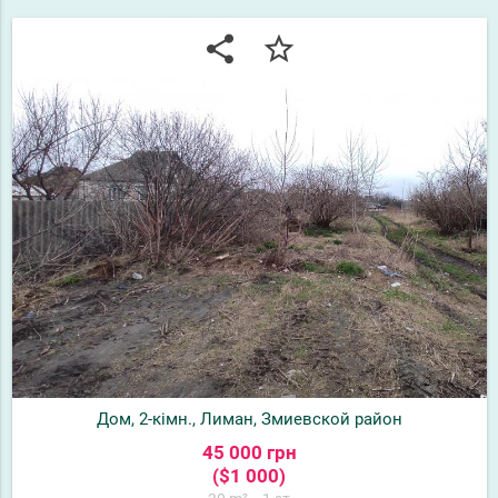
share
star_border
Дом, 2-кімн., Лиман, Змиевской район
45 000 грн
($1 000)