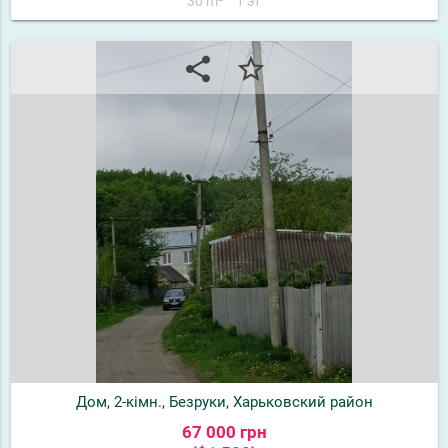
30 m²
1 эт
share
star_border
Дом, 2-кімн., Безруки, Харьковский район
67 000 грн