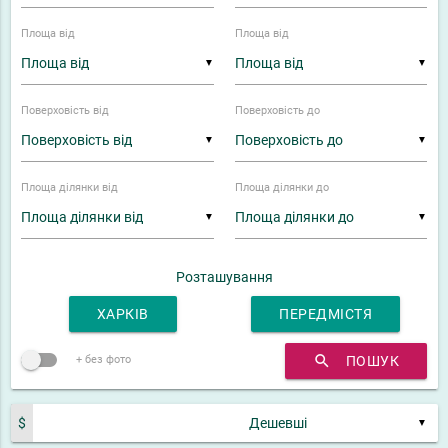
Площа від
Площа від
▼
▼
Поверховість від
Поверховість до
▼
▼
Площа ділянки від
Площа ділянки до
▼
▼
Розташування
ХАРКІВ
ПЕРЕДМІСТЯ
search
ПОШУК
+ без фото
$
▼