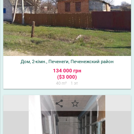
Дом, 2-кімн., Печенеги, Печенежский район
134 000 грн
($3 000)
40 m²
1 эт
share
star_border