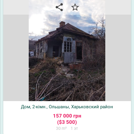
share
star_border
Дом, 2-кімн., Ольшаны, Харьковский район
157 000 грн
($3 500)
30 m²
1 эт