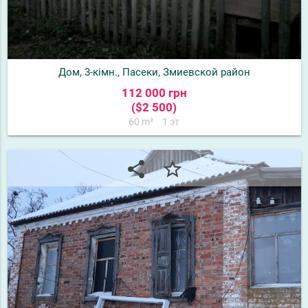
Дом, 3-кімн., Пасеки, Змиевской район
112 000 грн
($2 500)
60 m²
1 эт
share
star_border