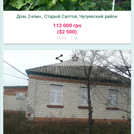
Дом, 2-кімн., Старый Салтов, Чугуевский район
112 000 грн
($2 500)
74 m²
1 эт
share
star_border