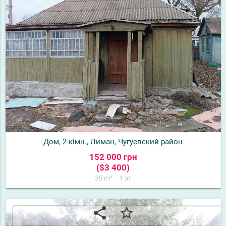
Дом, 2-кімн., Лиман, Чугуевский район
152 000 грн
($3 400)
35 m²
1 эт
share
star_border