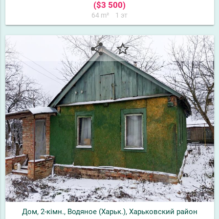
($3 500)
64 m²
1 эт
share
star_border
Дом, 2-кімн., Водяное (Харьк.), Харьковский район