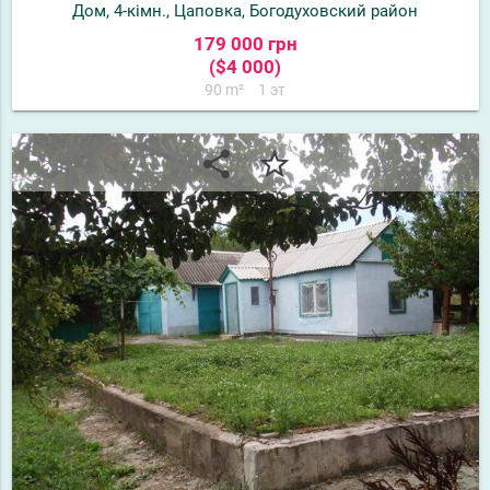
Дом, 4-кімн., Цаповка, Богодуховский район
179 000 грн
($4 000)
90 m²
1 эт
share
star_border