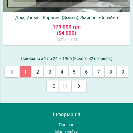
Дом, 2-кімн., Боровая (Змиев), Змиевской район
179 000 грн
($4 000)
42 m²
1 эт
Показано з 1 по 24 із 1966 (всього 82 сторінок)
chevron_left
1
2
3
4
5
6
7
8
9
chevron_right
10
11
Інформація
Про нас
Мапа сайту