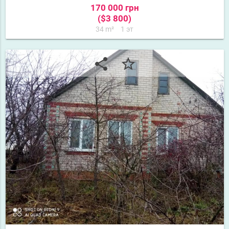
170 000 грн
($3 800)
34 m²
1 эт
share
star_border