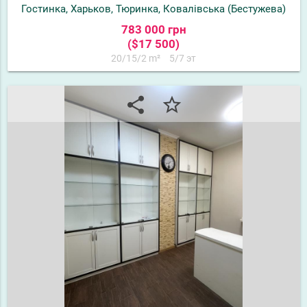
Гостинка, Харьков, Тюринка, Ковалівська (Бестужева)
783 000 грн
($17 500)
20/15/2 m²
5/7 эт
share
star_border