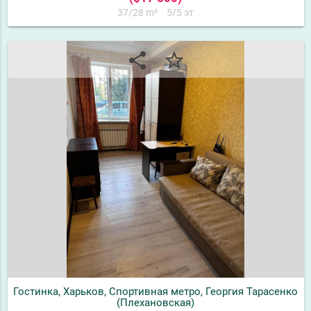
37/28 m²
5/5 эт
share
star_border
Гостинка, Харьков, Спортивная метро, Георгия Тарасенко
(Плехановская)