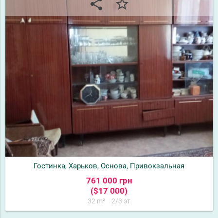
share
star_border
Гостинка, Харьков, Основа, Привокзальная
761 000 грн
($17 000)
32 m²
2/3 эт