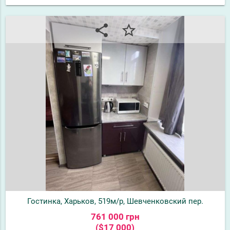
share
star_border
Гостинка, Харьков, 519м/р, Шевченковский пер.
761 000 грн
($17 000)