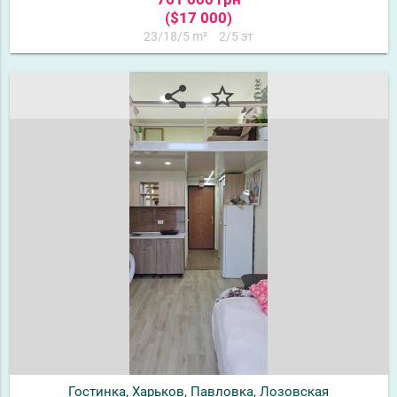
($17 000)
23/18/5 m²
2/5 эт
share
star_border
Гостинка, Харьков, Павловка, Лозовская