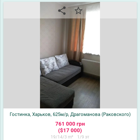
share
star_border
Гостинка, Харьков, 625м/р, Драгоманова (Раковского)
761 000 грн
($17 000)
19/14/3 m²
1/9 эт