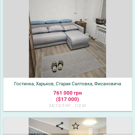
Гостинка, Харьков, Старая Салтовка, Фисановича
761 000 грн
($17 000)
24/13/3 m²
1/2 эт
share
star_border