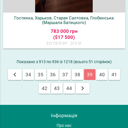
Гостинка, Харьков, Старая Салтовка, Глобинська
(Маршала Батицкого)
783 000 грн
($17 500)
22/15/3 m²
2/3 эт
Показано з 913 по 936 із 1218 (всього 51 сторінок)
chevron_left
34
35
36
37
38
39
40
41
chevron_right
42
43
44
Інформація
Про нас