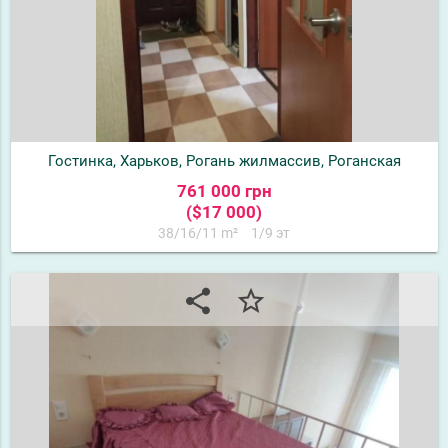
Гостинка, Харьков, Рогань жилмассив, Роганская
761 000 грн
($17 000)
38/16/11 m²
1/9 эт
share
star_border