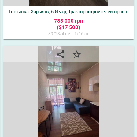
Гостинка, Харьков, 604м/р, Тракторостроителей просп.
783 000 грн
($17 500)
39/28/4 m²
1/16 эт
share
star_border