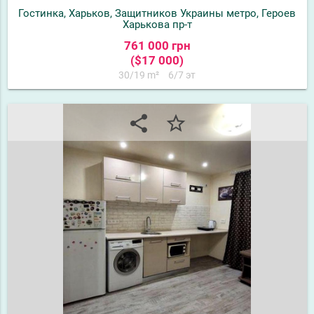
Гостинка, Харьков, Защитников Украины метро, Героев
Харькова пр-т
761 000 грн
($17 000)
30/19 m²
6/7 эт
share
star_border