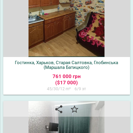
Гостинка, Харьков, Старая Салтовка, Глобинська
(Маршала Батицкого)
761 000 грн
($17 000)
45/30/12 m²
6/9 эт
share
star_border