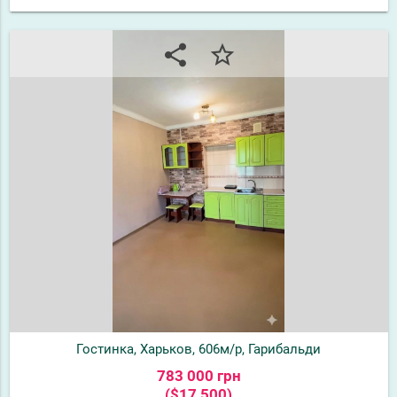
share
star_border
Гостинка, Харьков, 606м/р, Гарибальди
783 000 грн
($17 500)