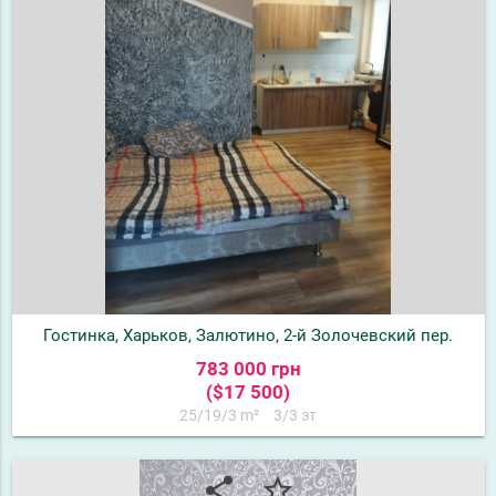
Гостинка, Харьков, Залютино, 2-й Золочевский пер.
783 000 грн
($17 500)
25/19/3 m²
3/3 эт
share
star_border