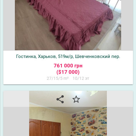
Гостинка, Харьков, 519м/р, Шевченковский пер.
761 000 грн
($17 000)
27/15/5 m²
10/12 эт
share
star_border