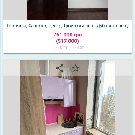
Гостинка, Харьков, Центр, Троицкий пер. (Дубового пер.)
761 000 грн
($17 000)
13/10 m²
1/3 эт
share
star_border