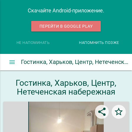
Скачайте Android-приложение.
ПЕРЕЙТИ В GOOGLE PLAY
НЕ НАПОМИНАТЬ
НАПОМНИТЬ ПОЗЖЕ
menu
Гостинка, Харьков, Центр, Нетеченская набережная
Гостинка, Харьков, Центр,
Нетеченская набережная
share
star_border