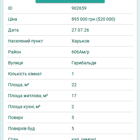
ID
902659
Ціна
895 000 грн ($20 000)
Дата
27.07.26
Населений пункт
Харьков
Район
606Ам/р
Вулиця
Гарибальди
Кількість кімнат
1
Площа, м²
22
Площа житлова, м²
17
Площа кухні, м²
2
Поверх
5
Поверхів буд
5
Стан
кап. ремонт