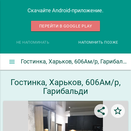
Скачайте Android-приложение.
ПЕРЕЙТИ В GOOGLE PLAY
НЕ НАПОМИНАТЬ
НАПОМНИТЬ ПОЗЖЕ
menu
Гостинка, Харьков, 606Ам/р, Гарибальди
Гостинка, Харьков, 606Ам/р,
Гарибальди
share
star_border