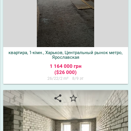
квартира, 1-кімн., Харьков, Центральный рынок метро,
Ярославская
1 164 000 грн
($26 000)
26/22/2 m²
8/9 эт
share
star_border