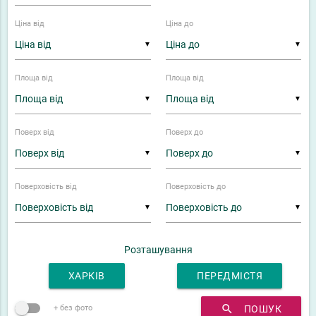
Ціна від
Ціна до
▼
▼
Площа від
Площа від
▼
▼
Поверх від
Поверх до
▼
▼
Поверховість від
Поверховість до
▼
▼
Розташування
ХАРКІВ
ПЕРЕДМІСТЯ
search
ПОШУК
+ без фото