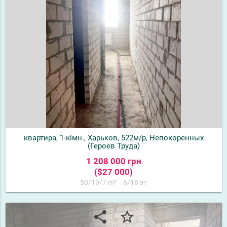
квартира, 1-кімн., Харьков, 522м/р, Непокоренных
(Героев Труда)
1 208 000 грн
($27 000)
50/19/7 m²
6/16 эт
share
star_border