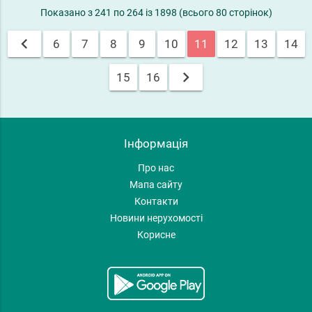
Показано з 241 по 264 із 1898 (всього 80 сторінок)
chevron_left
6
7
8
9
10
11
12
13
14
chevron_right
15
16
Інформація
Про нас
Мапа сайту
Контакти
Новини нерухомості
Корисне