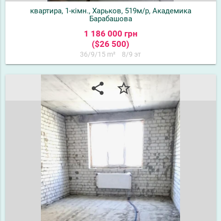
квартира, 1-кімн., Харьков, 519м/р, Академика
Барабашова
1 186 000 грн
($26 500)
36/9/15 m²
8/9 эт
share
star_border