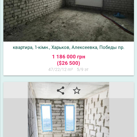
квартира, 1-кімн., Харьков, Алексеевка, Победы пр.
1 186 000 грн
($26 500)
47/22/12 m²
5/9 эт
share
star_border