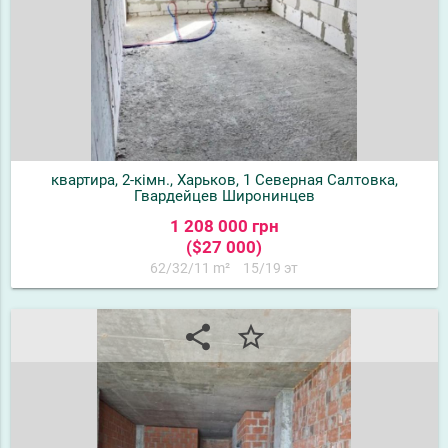
квартира, 2-кімн., Харьков, 1 Северная Салтовка,
Гвардейцев Широнинцев
1 208 000 грн
($27 000)
62/32/11 m²
15/19 эт
share
star_border