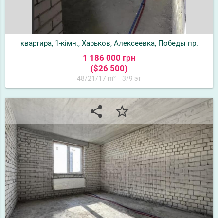
квартира, 1-кімн., Харьков, Алексеевка, Победы пр.
1 186 000 грн
($26 500)
48/21/17 m²
3/9 эт
share
star_border