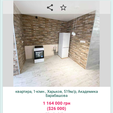
share
star_border
квартира, 1-кімн., Харьков, 519м/р, Академика
Барабашова
1 164 000 грн
($26 000)