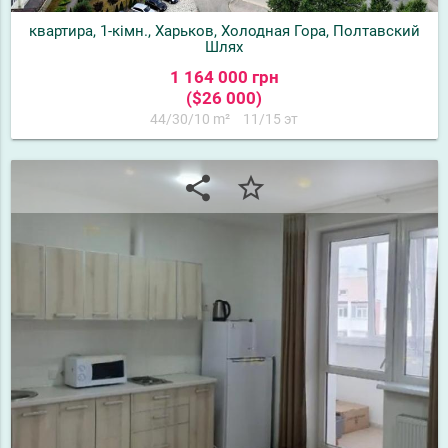
квартира, 1-кімн., Харьков, Холодная Гора, Полтавский
Шлях
1 164 000 грн
($26 000)
44/30/10 m²
11/15 эт
share
star_border