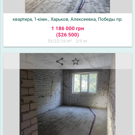
квартира, 1-кімн., Харьков, Алексеевка, Победы пр.
1 186 000 грн
($26 500)
53/22/16 m²
2/9 эт
share
star_border