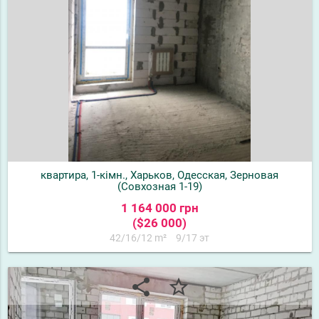
квартира, 1-кімн., Харьков, Одесская, Зерновая
(Совхозная 1-19)
1 164 000 грн
($26 000)
42/16/12 m²
9/17 эт
share
star_border