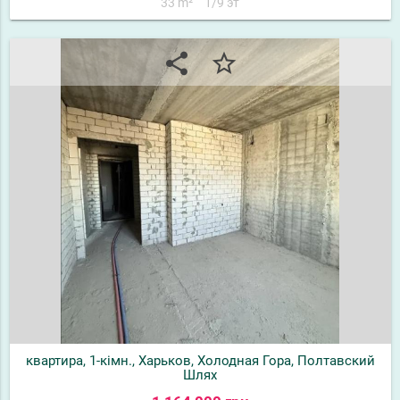
33 m²
1/9 эт
share
star_border
квартира, 1-кімн., Харьков, Холодная Гора, Полтавский
Шлях