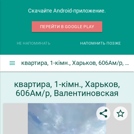
Скачайте Android-приложение.
ПЕРЕЙТИ В GOOGLE PLAY
НЕ НАПОМИНАТЬ
НАПОМНИТЬ ПОЗЖЕ
menu
квартира, 1-кімн., Харьков, 606Ам/р, Валентиновская
квартира, 1-кімн., Харьков,
606Ам/р, Валентиновская
share
star_border