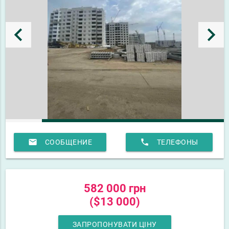
keyboard_arrow_left
keyboard_arrow_right
email
phone
СООБЩЕНИЕ
ТЕЛЕФОНЫ
582 000 грн
($13 000)
ЗАПРОПОНУВАТИ ЦІНУ