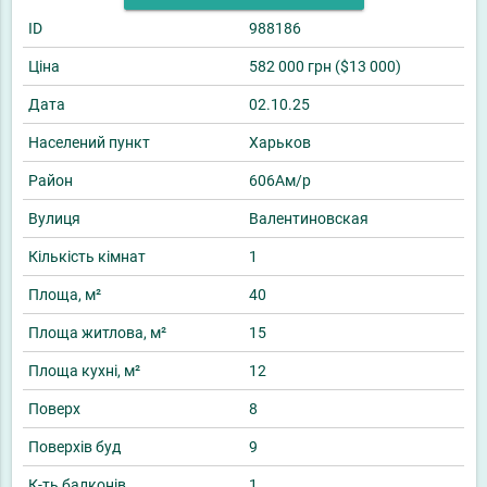
ID
988186
Ціна
582 000 грн ($13 000)
Дата
02.10.25
Населений пункт
Харьков
Район
606Ам/р
Вулиця
Валентиновская
Кількість кімнат
1
Площа, м²
40
Площа житлова, м²
15
Площа кухні, м²
12
Поверх
8
Поверхів буд
9
К-ть балконів
1