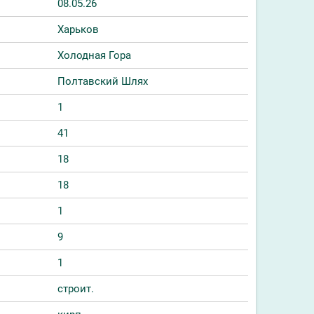
08.05.26
Харьков
Холодная Гора
Полтавский Шлях
1
41
18
18
1
9
1
строит.