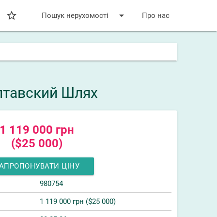
star_bordered
arrow_drop_down
Пошук нерухомості
Про нас
олтавский Шлях
1 119 000 грн
($25 000)
АПРОПОНУВАТИ ЦІНУ
980754
1 119 000 грн ($25 000)