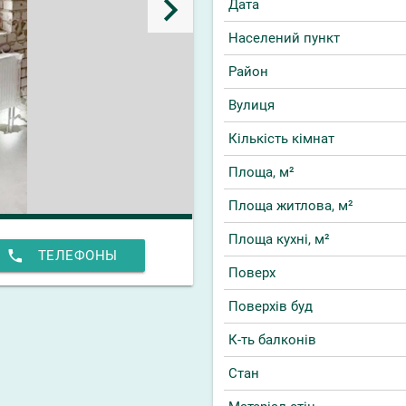
keyboard_arrow_right
Дата
Населений пункт
Район
Вулиця
Кількість кімнат
Площа, м²
Площа житлова, м²
Площа кухні, м²
phone
ТЕЛЕФОНЫ
Поверх
Поверхів буд
К-ть балконів
Стан