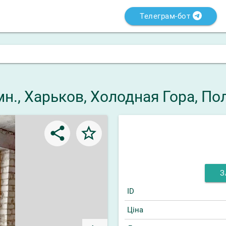
Телеграм-бот
імн., Харьков, Холодная Гора, П
share
star_border
З
ID
Ціна