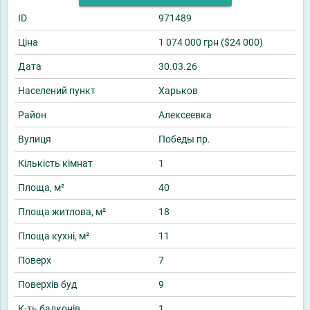
ID
971489
Ціна
1 074 000 грн ($24 000)
Дата
30.03.26
Населений пункт
Харьков
Район
Алексеевка
Вулиця
Победы пр.
Кількість кімнат
1
Площа, м²
40
Площа житлова, м²
18
Площа кухні, м²
11
Поверх
7
Поверхів буд
9
К-ть балконів
1