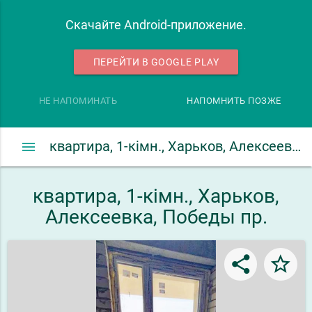
Скачайте Android-приложение.
ПЕРЕЙТИ В GOOGLE PLAY
НЕ НАПОМИНАТЬ
НАПОМНИТЬ ПОЗЖЕ
menu
квартира, 1-кімн., Харьков, Алексеевка, Победы пр.
квартира, 1-кімн., Харьков,
Алексеевка, Победы пр.
share
star_border