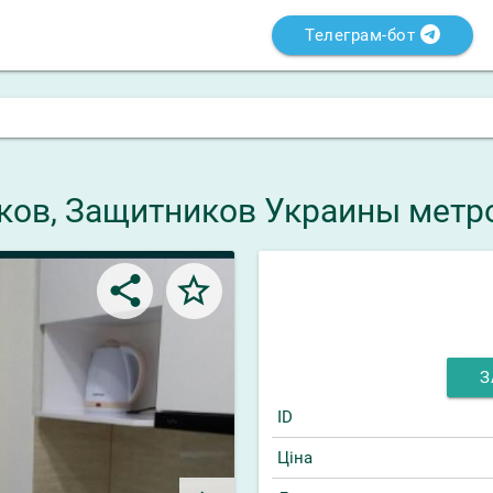
Телеграм-бот
рьков, Защитников Украины метро
share
star_border
З
ID
Ціна