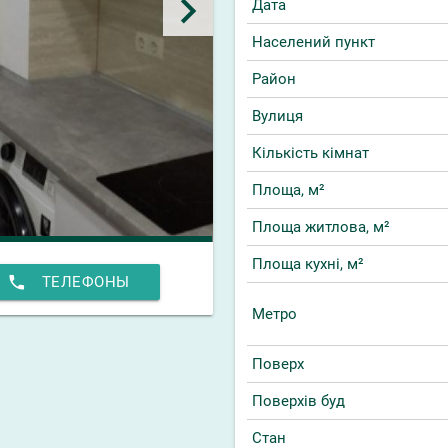
keyboard_arrow_right
Дата
Населений пункт
Район
Вулиця
Кількість кімнат
Площа, м²
Площа житлова, м²
Площа кухні, м²
phone
ТЕЛЕФОНЫ
Метро
Поверх
Поверхів буд
Стан