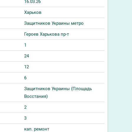
16.03.26
Харьков
Защитников Украины метро
Героев Харькова пр-т
1
24
12
6
Защитников Украины (Площадь
Восстания)
2
3
кап. ремонт