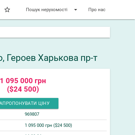
star_bordered
arrow_drop_down
Пошук нерухомості
Про нас
, Героев Харькова пр-т
1 095 000 грн
($24 500)
АПРОПОНУВАТИ ЦІНУ
969807
1 095 000 грн ($24 500)