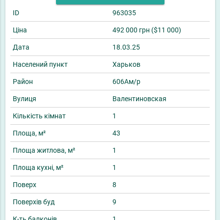
ID
963035
Ціна
492 000 грн ($11 000)
Дата
18.03.25
Населений пункт
Харьков
Район
606Ам/р
Вулиця
Валентиновская
Кількість кімнат
1
Площа, м²
43
Площа житлова, м²
1
Площа кухні, м²
1
Поверх
8
Поверхів буд
9
К-ть балконів
1