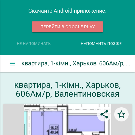
Скачайте Android-приложение.
ПЕРЕЙТИ В GOOGLE PLAY
НЕ НАПОМИНАТЬ
НАПОМНИТЬ ПОЗЖЕ
menu
квартира, 1-кімн., Харьков, 606Ам/р, Валентиновская
квартира, 1-кімн., Харьков,
606Ам/р, Валентиновская
share
star_border