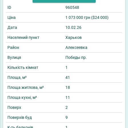
ID
960548
Ціна
1 073 000 грн ($24 000)
Дата
10.02.26
Населений пункт
Харьков
Район
Алексеевка
Вулиця
Победы пр.
Кількість кімнат
1
Площа, м²
41
Площа житлова, м²
18
Площа кухні, м²
11
Поверх
2
Поверхів буд
9
К-ть балконів
1