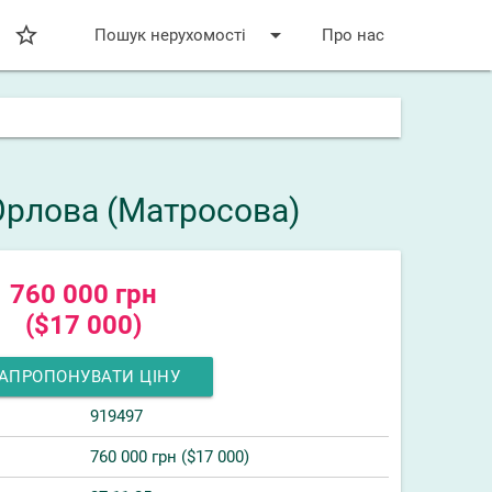
star_bordered
arrow_drop_down
Пошук нерухомості
Про нас
 Орлова (Матросова)
760 000 грн
($17 000)
АПРОПОНУВАТИ ЦІНУ
919497
760 000 грн ($17 000)