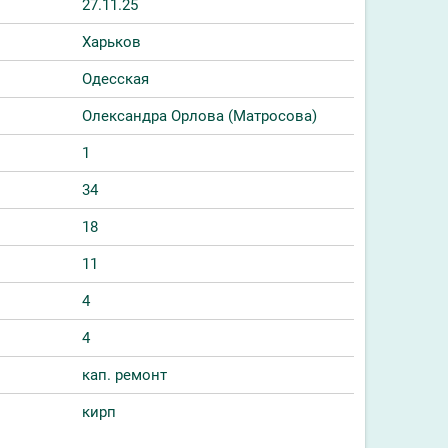
27.11.25
Харьков
Одесская
Олександра Орлова (Матросова)
1
34
18
11
4
4
кап. ремонт
кирп