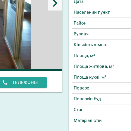
keyboard_arrow_right
Дата
Населений пункт
Район
Вулиця
Кількість кімнат
Площа, м²
Площа житлова, м²
Площа кухні, м²
phone
ТЕЛЕФОНЫ
Поверх
Поверхів буд
Стан
Матеріал стін