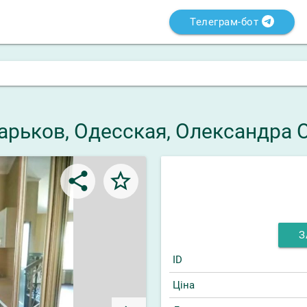
Телеграм-бот
 Харьков, Одесская, Олександра
share
star_border
З
ID
Ціна