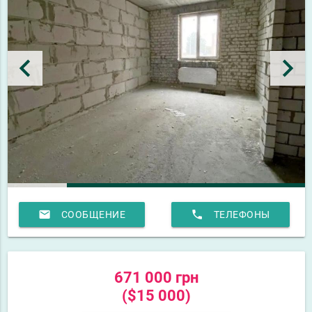
keyboard_arrow_left
keyboard_arrow_right
email
phone
СООБЩЕНИЕ
ТЕЛЕФОНЫ
671 000 грн
($15 000)