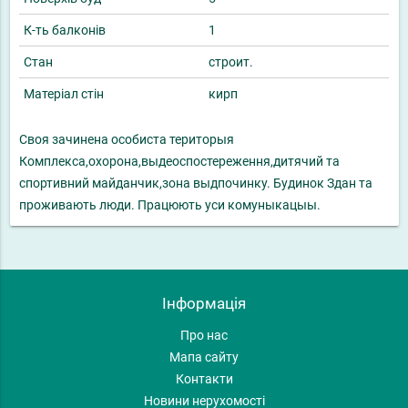
К-ть балконів
1
Стан
строит.
Матеріал стін
кирп
Своя зачинена особиста територыя
Комплекса,охорона,выдеоспостереження,дитячий та
спортивний майданчик,зона выдпочинку. Будинок Здан та
проживають люди. Працюють уси комуныкацыы.
Інформація
Про нас
Мапа сайту
Контакти
Новини нерухомості