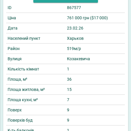
ID
867577
Ціна
761 000 грн ($17 000)
Дата
23.02.26
Населений пункт
Харьков
Район
519м/р
Вулиця
Козакевича
Кількість кімнат
1
Площа, м²
36
Площа житлова, м²
15
Площа кухні, м²
7
Поверх
9
Поверхів буд
9
К-ть балконів
1