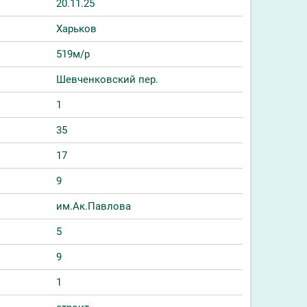
20.11.25
Харьков
519м/р
Шевченковский пер.
1
35
17
9
им.Ак.Павлова
5
9
1