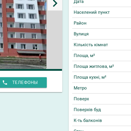
keyboard_arrow_right
Дата
Населений пункт
Район
Вулиця
Кількість кімнат
Площа, м²
Площа житлова, м²
Площа кухні, м²
phone
ТЕЛЕФОНЫ
Метро
Поверх
Поверхів буд
К-ть балконів