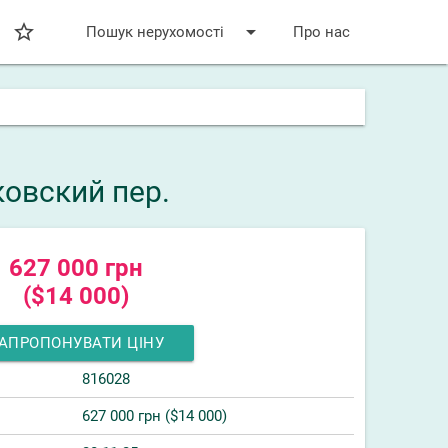
star_bordered
arrow_drop_down
Пошук нерухомості
Про нас
ковский пер.
627 000 грн
($14 000)
АПРОПОНУВАТИ ЦІНУ
816028
627 000 грн ($14 000)