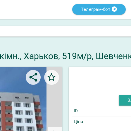
Телеграм-бот
-кімн., Харьков, 519м/р, Шевчен
share
star_border
З
ID
Ціна