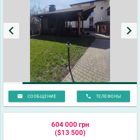
keyboard_arrow_left
keyboard_arrow_right
email
phone
СООБЩЕНИЕ
ТЕЛЕФОНЫ
604 000 грн
($13 500)