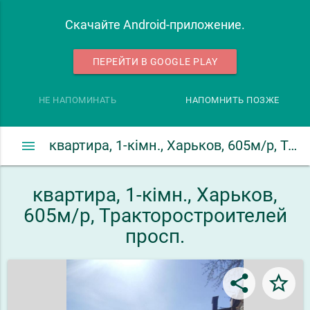
Скачайте Android-приложение.
ПЕРЕЙТИ В GOOGLE PLAY
НЕ НАПОМИНАТЬ
НАПОМНИТЬ ПОЗЖЕ
menu
квартира, 1-кімн., Харьков, 605м/р, Тракторостроителей просп.
квартира, 1-кімн., Харьков,
605м/р, Тракторостроителей
просп.
share
star_border