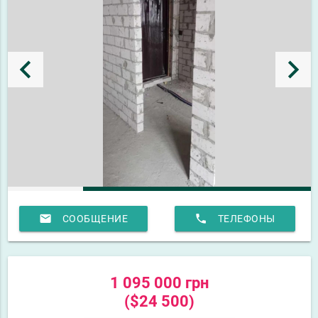
keyboard_arrow_left
keyboard_arrow_right
email
phone
СООБЩЕНИЕ
ТЕЛЕФОНЫ
1 095 000 грн
($24 500)