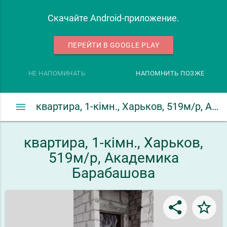
Скачайте Android-приложение.
ПЕРЕЙТИ В GOOGLE PLAY
НЕ НАПОМИНАТЬ
НАПОМНИТЬ ПОЗЖЕ
menu
квартира, 1-кімн., Харьков, 519м/р, Академика Барабашова
квартира, 1-кімн., Харьков,
519м/р, Академика
Барабашова
share
star_border