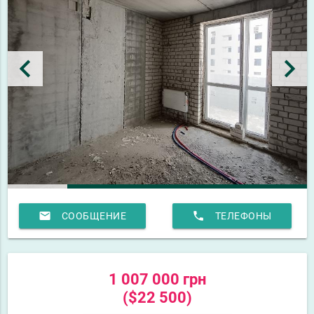
keyboard_arrow_left
keyboard_arrow_right
email
phone
СООБЩЕНИЕ
ТЕЛЕФОНЫ
1 007 000 грн
($22 500)