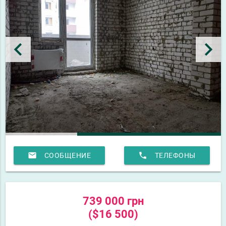
keyboard_arrow_left
keyboard_arrow_right
email
phone
СООБЩЕНИЕ
ТЕЛЕФОНЫ
739 000 грн
($16 500)