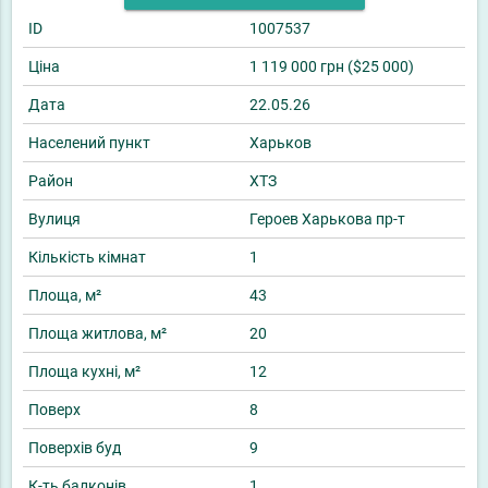
ID
1007537
Ціна
1 119 000 грн ($25 000)
Дата
22.05.26
Населений пункт
Харьков
Район
ХТЗ
Вулиця
Героев Харькова пр-т
Кількість кімнат
1
Площа, м²
43
Площа житлова, м²
20
Площа кухні, м²
12
Поверх
8
Поверхів буд
9
К-ть балконів
1