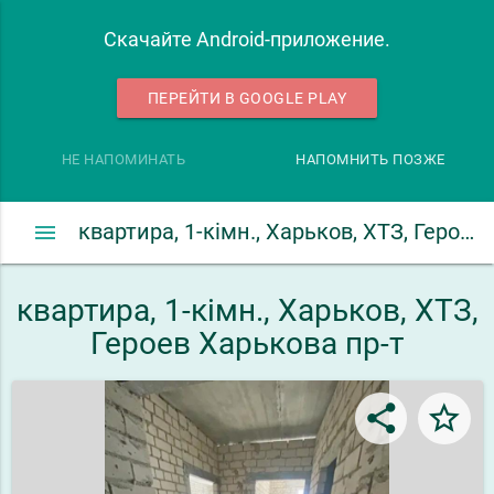
Скачайте Android-приложение.
ПЕРЕЙТИ В GOOGLE PLAY
НЕ НАПОМИНАТЬ
НАПОМНИТЬ ПОЗЖЕ
menu
квартира, 1-кімн., Харьков, ХТЗ, Героев Харькова пр-т
квартира, 1-кімн., Харьков, ХТЗ,
Героев Харькова пр-т
share
star_border