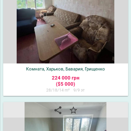
Комната, Харьков, Бавария, Грищенко
224 000 грн
($5 000)
28/18/14 m²
9/9 эт
share
star_border