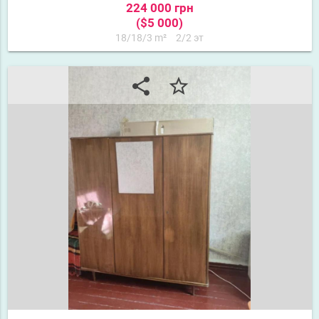
224 000 грн
($5 000)
18/18/3 m²
2/2 эт
share
star_border