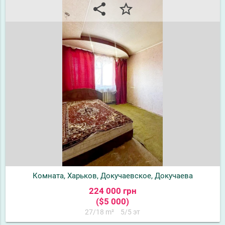
share
star_border
Комната, Харьков, Докучаевское, Докучаева
224 000 грн
($5 000)
27/18 m²
5/5 эт