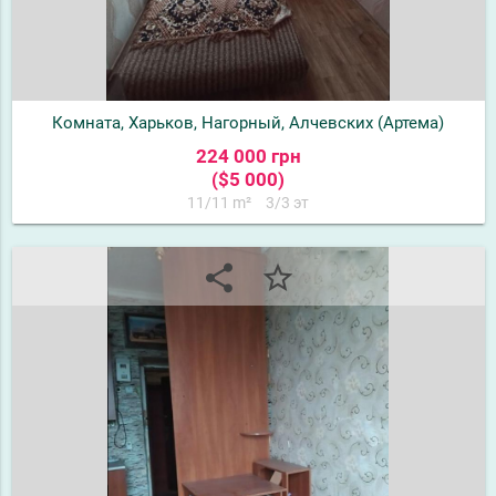
Комната, Харьков, Нагорный, Алчевских (Артема)
224 000 грн
($5 000)
11/11 m²
3/3 эт
share
star_border