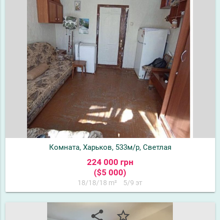
Комната, Харьков, 533м/р, Светлая
224 000 грн
($5 000)
18/18/18 m²
5/9 эт
share
star_border