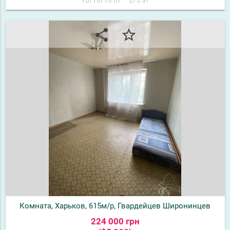
share
star_border
Комната, Харьков, 615м/р, Гвардейцев Широнинцев
224 000 грн