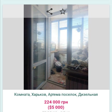
share
star_border
Комната, Харьков, Артема поселок, Дизельная
224 000 грн
($5 000)