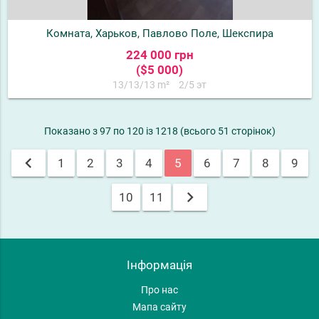
Комната, Харьков, Павлово Поле, Шекспира
224 000 грн
($5 000)
13/13/13 m²
2/5 эт
Показано з 97 по 120 із 1218 (всього 51 сторінок)
chevron_left
1
2
3
4
5
6
7
8
9
chevron_right
10
11
Інформація
Про нас
Мапа сайту