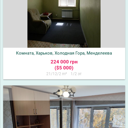
Комната, Харьков, Холодная Гора, Менделеева
224 000 грн
($5 000)
21/12/2 m²
1/2 эт
share
star_border