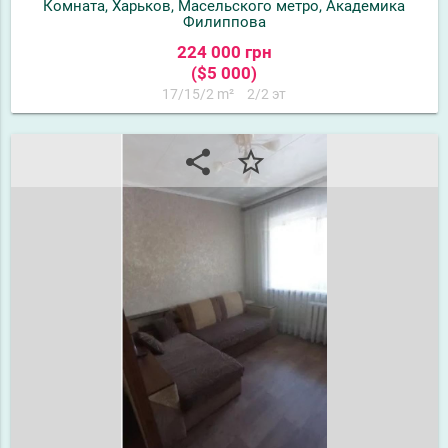
Комната, Харьков, Масельского метро, Академика
Филиппова
224 000 грн
($5 000)
17/15/2 m²
2/2 эт
share
star_border