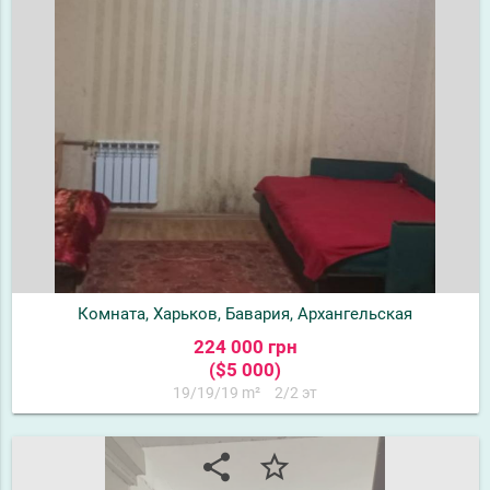
Комната, Харьков, Бавария, Архангельская
224 000 грн
($5 000)
19/19/19 m²
2/2 эт
share
star_border