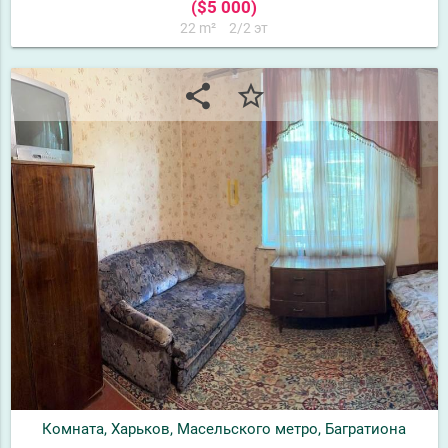
($5 000)
22 m²
2/2 эт
share
star_border
Комната, Харьков, Масельского метро, Багратиона