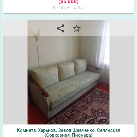
($5 000)
20/14 m²
4/9 эт
share
star_border
Комната, Харьков, Завод Шевченко, Селянская
(Совхозная, Пионера)