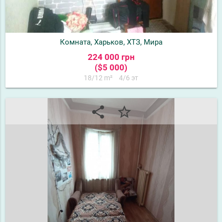
Комната, Харьков, ХТЗ, Мира
224 000 грн
($5 000)
18/12 m²
4/6 эт
share
star_border