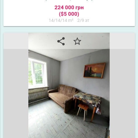
224 000 грн
($5 000)
14/14/14 m²
2/9 эт
share
star_border