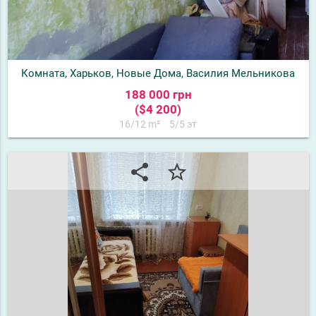
Комната, Харьков, Новые Дома, Василия Мельникова
188 000 грн
($4 200)
16/12 m²
5/5 эт
share
star_border