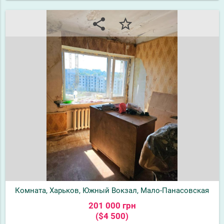
share
star_border
Комната, Харьков, Южный Вокзал, Мало-Панасовская
201 000 грн
($4 500)