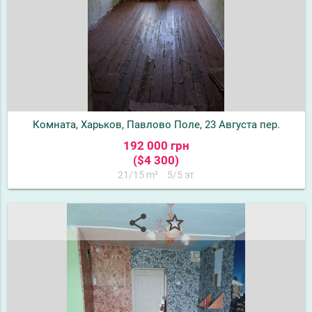
Комната, Харьков, Павлово Поле, 23 Августа пер.
192 000 грн
($4 300)
21/15 m²
5/5 эт
share
star_border