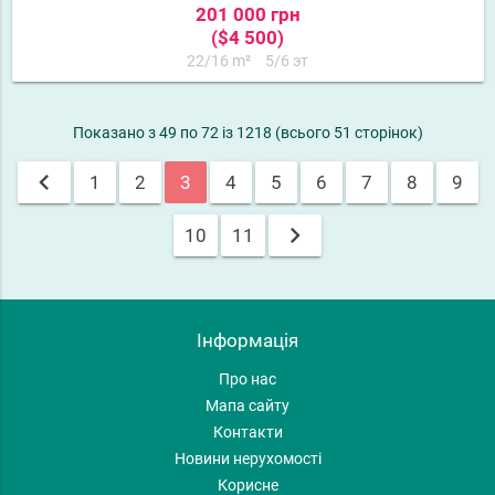
201 000 грн
($4 500)
22/16 m²
5/6 эт
Показано з 49 по 72 із 1218 (всього 51 сторінок)
chevron_left
1
2
3
4
5
6
7
8
9
chevron_right
10
11
Інформація
Про нас
Мапа сайту
Контакти
Новини нерухомості
Корисне