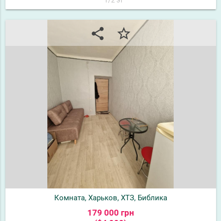
share
star_border
Комната, Харьков, ХТЗ, Библика
179 000 грн