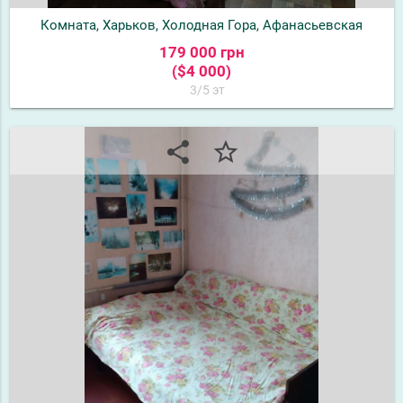
Комната, Харьков, Холодная Гора, Афанасьевская
179 000 грн
($4 000)
3/5 эт
share
star_border