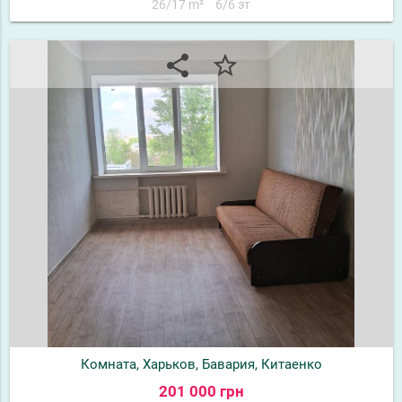
26/17 m²
6/6 эт
share
star_border
Комната, Харьков, Бавария, Китаенко
201 000 грн