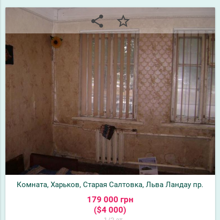
share
star_border
Комната, Харьков, Старая Салтовка, Льва Ландау пр.
179 000 грн
($4 000)
1/2 эт