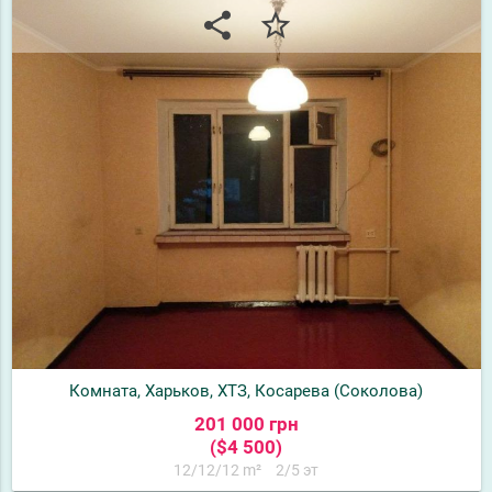
share
star_border
Комната, Харьков, ХТЗ, Косарева (Соколова)
201 000 грн
($4 500)
12/12/12 m²
2/5 эт