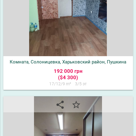
Комната, Солоницевка, Харьковский район, Пушкина
192 000 грн
($4 300)
17/12/9 m²
3/5 эт
share
star_border