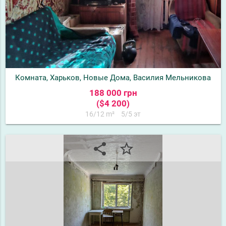
Комната, Харьков, Новые Дома, Василия Мельникова
188 000 грн
($4 200)
16/12 m²
5/5 эт
share
star_border