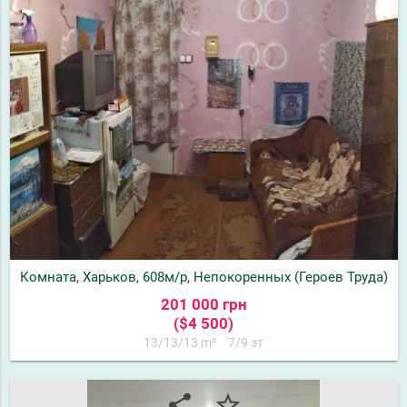
Комната, Харьков, 608м/р, Непокоренных (Героев Труда)
201 000 грн
($4 500)
13/13/13 m²
7/9 эт
share
star_border