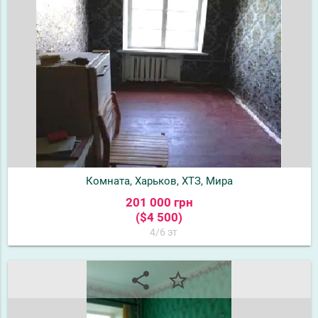
Комната, Харьков, ХТЗ, Мира
201 000 грн
($4 500)
4/6 эт
share
star_border