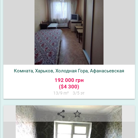
Комната, Харьков, Холодная Гора, Афанасьевская
192 000 грн
($4 300)
13/9 m²
3/5 эт
share
star_border