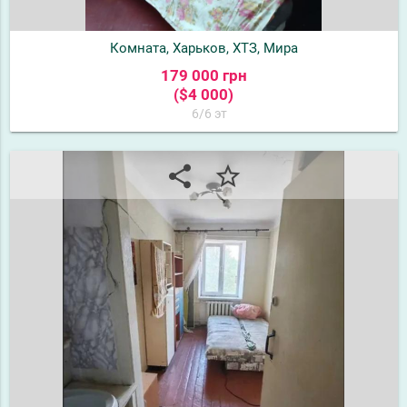
Комната, Харьков, ХТЗ, Мира
179 000 грн
($4 000)
6/6 эт
share
star_border