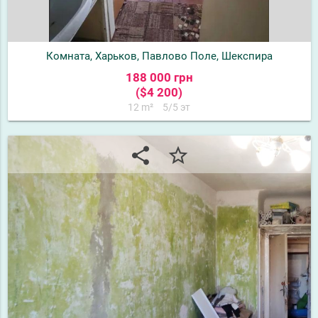
Комната, Харьков, Павлово Поле, Шекспира
188 000 грн
($4 200)
12 m²
5/5 эт
share
star_border