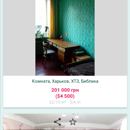
Комната, Харьков, ХТЗ, Библика
201 000 грн
($4 500)
22/13 m²
5/6 эт
share
star_border