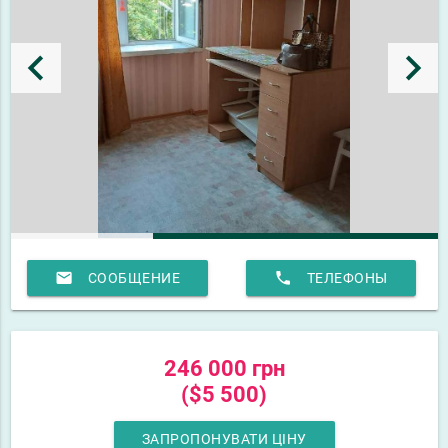
keyboard_arrow_left
keyboard_arrow_right
email
phone
СООБЩЕНИЕ
ТЕЛЕФОНЫ
246 000 грн
($5 500)
ЗАПРОПОНУВАТИ ЦІНУ