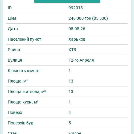
ID
992013
Ціна
246 000 грн ($5 500)
Дата
08.05.26
Населений пункт
Харьков
Район
ХТЗ
Вулиця
12-го Апреля
Кількість кімнат
1
Площа, м²
13
Площа житлова, м²
13
Площа кухні, м²
1
Поверх
4
Поверхів буд
5
Стан
жилое