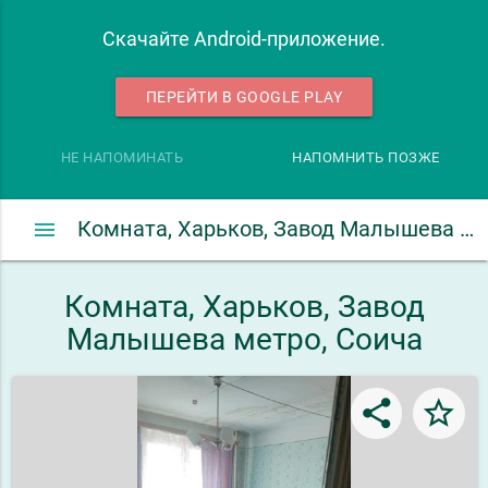
Скачайте Android-приложение.
ПЕРЕЙТИ В GOOGLE PLAY
НЕ НАПОМИНАТЬ
НАПОМНИТЬ ПОЗЖЕ
menu
Комната, Харьков, Завод Малышева метро, Соича
Комната, Харьков, Завод
Малышева метро, Соича
share
star_border