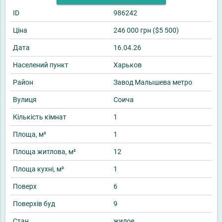
ID
986242
Ціна
246 000 грн ($5 500)
Дата
16.04.26
Населений пункт
Харьков
Район
Завод Малышева метро
Вулиця
Соича
Кількість кімнат
1
Площа, м²
1
Площа житлова, м²
12
Площа кухні, м²
1
Поверх
6
Поверхів буд
9
Стан
жилое