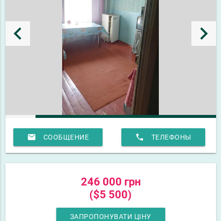
keyboard_arrow_left
keyboard_arrow_right
email
phone
СООБЩЕНИЕ
ТЕЛЕФОНЫ
246 000 грн
($5 500)
ЗАПРОПОНУВАТИ ЦІНУ