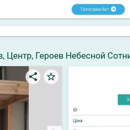
Телеграм-бот
, Центр, Героев Небесной Сотни
share
star_border
З
ID
Ціна