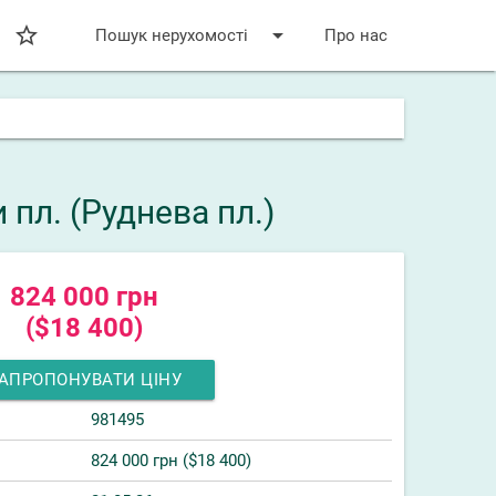
star_bordered
arrow_drop_down
Пошук нерухомості
Про нас
 пл. (Руднева пл.)
824 000 грн
($18 400)
АПРОПОНУВАТИ ЦІНУ
981495
824 000 грн ($18 400)