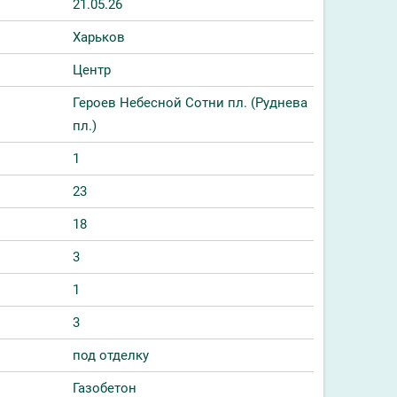
21.05.26
Харьков
Центр
Героев Небесной Сотни пл. (Руднева
пл.)
1
23
18
3
1
3
под отделку
Газобетон