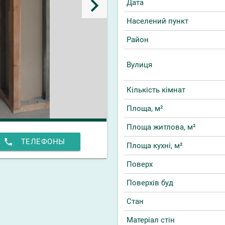
keyboard_arrow_right
Дата
Населений пункт
Район
Вулиця
Кількість кімнат
Площа, м²
Площа житлова, м²
phone
ТЕЛЕФОНЫ
Площа кухні, м²
Поверх
Поверхів буд
Стан
Матеріал стін