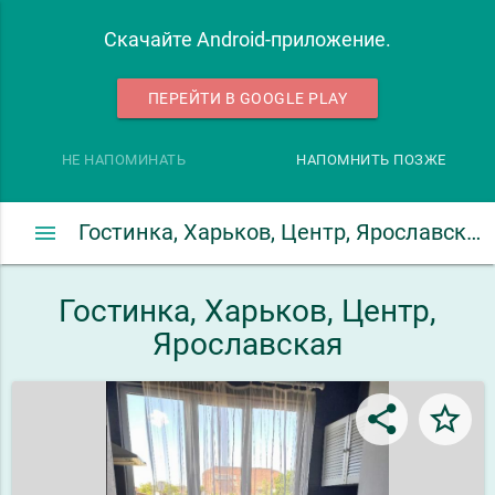
Скачайте Android-приложение.
ПЕРЕЙТИ В GOOGLE PLAY
НЕ НАПОМИНАТЬ
НАПОМНИТЬ ПОЗЖЕ
menu
Гостинка, Харьков, Центр, Ярославская
Гостинка, Харьков, Центр,
Ярославская
share
star_border