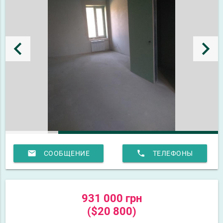
keyboard_arrow_left
keyboard_arrow_right
email
phone
СООБЩЕНИЕ
ТЕЛЕФОНЫ
931 000 грн
($20 800)