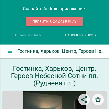
Скачайте Android-приложение.
ПЕРЕЙТИ В GOOGLE PLAY
НЕ НАПОМИНАТЬ
НАПОМНИТЬ ПОЗЖЕ
menu
Гостинка, Харьков, Центр, Героев Небесной Сотни пл. (Руднева пл.)
Гостинка, Харьков, Центр,
Героев Небесной Сотни пл.
(Руднева пл.)
share
star_border