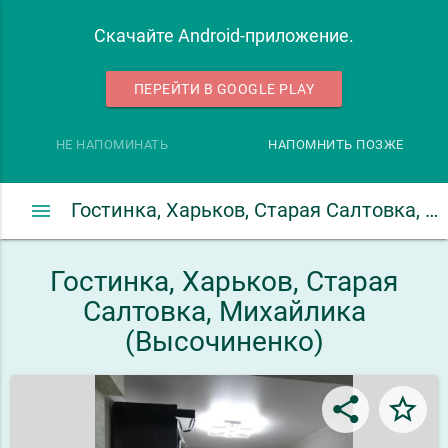
Скачайте Android-приложение.
ПЕРЕЙТИ В GOOGLE PLAY
НЕ НАПОМИНАТЬ
НАПОМНИТЬ ПОЗЖЕ
menu
Гостинка, Харьков, Старая Салтовка, Михайлика (Высочиненко)
Гостинка, Харьков, Старая
Салтовка, Михайлика
(Высочиненко)
share
star_border