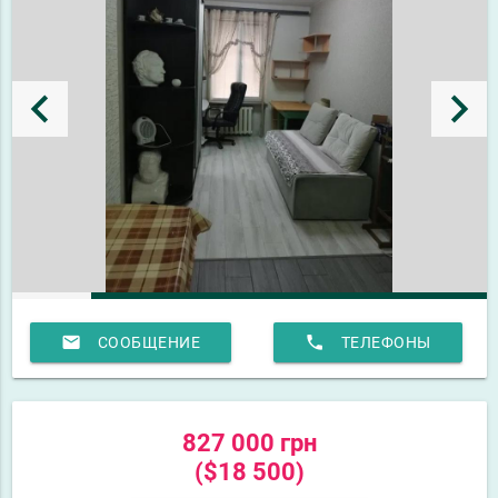
keyboard_arrow_left
keyboard_arrow_right
email
phone
СООБЩЕНИЕ
ТЕЛЕФОНЫ
827 000 грн
($18 500)