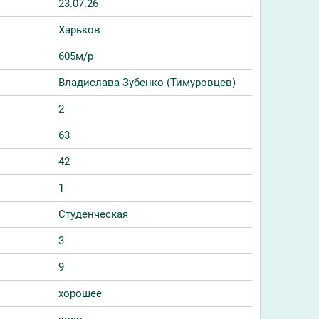
23.07.26
Харьков
605м/р
Владислава Зубенко (Тимуровцев)
2
63
42
1
Студенческая
3
9
хорошее