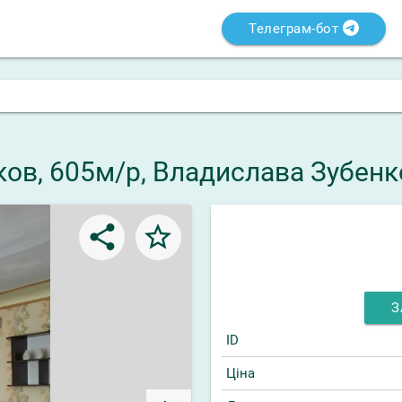
Телеграм-бот
ков, 605м/р, Владислава Зубенк
share
star_border
З
ID
Ціна