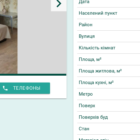
keyboard_arrow_right
Дата
Населений пункт
Район
Вулиця
Кількість кімнат
Площа, м²
Площа житлова, м²
Площа кухні, м²
phone
ТЕЛЕФОНЫ
Метро
Поверх
Поверхів буд
Стан