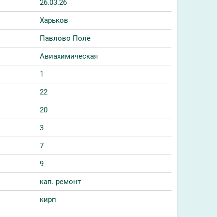
26.03.26
Харьков
Павлово Поле
Авиахимическая
1
22
20
3
7
9
кап. ремонт
кирп