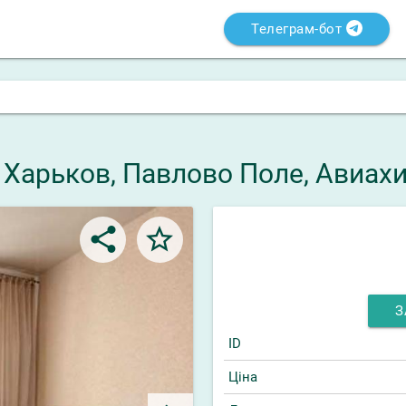
Телеграм-бот
, Харьков, Павлово Поле, Авиах
share
star_border
З
ID
Ціна