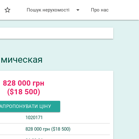
star_bordered
arrow_drop_down
Пошук нерухомості
Про нас
имическая
828 000 грн
($18 500)
АПРОПОНУВАТИ ЦІНУ
1020171
828 000 грн ($18 500)