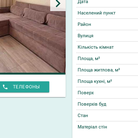
keyboard_arrow_right
Дата
Населений пункт
Район
Вулиця
Кількість кімнат
Площа, м²
Площа житлова, м²
Площа кухні, м²
phone
ТЕЛЕФОНЫ
Поверх
Поверхів буд
Стан
Матеріал стін