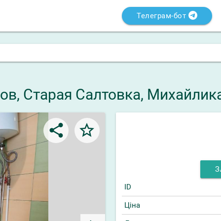
Телеграм-бот
ков, Старая Салтовка, Михайлик
share
star_border
З
ID
Ціна