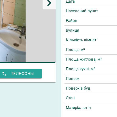
keyboard_arrow_right
Дата
Населений пункт
Район
Вулиця
Кількість кімнат
Площа, м²
Площа житлова, м²
Площа кухні, м²
phone
ТЕЛЕФОНЫ
Поверх
Поверхів буд
Стан
Матеріал стін