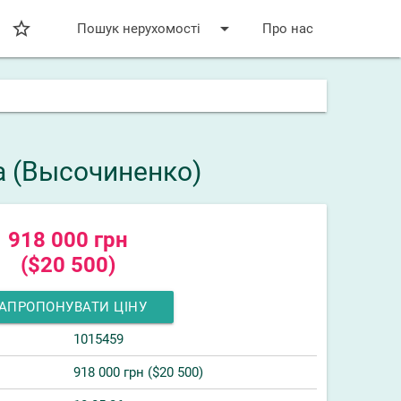
star_bordered
arrow_drop_down
Пошук нерухомості
Про нас
а (Высочиненко)
918 000 грн
($20 500)
АПРОПОНУВАТИ ЦІНУ
1015459
918 000 грн ($20 500)