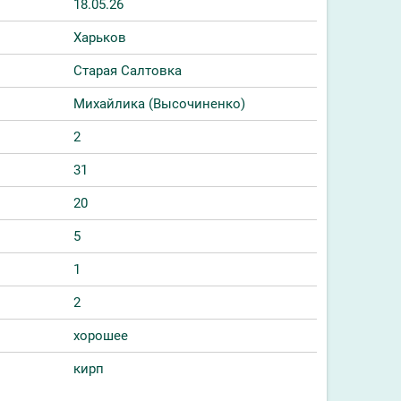
18.05.26
Харьков
Старая Салтовка
Михайлика (Высочиненко)
2
31
20
5
1
2
хорошее
кирп