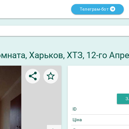
Телеграм-бот
мната, Харьков, ХТЗ, 12-го Апр
share
star_border
З
ID
Ціна