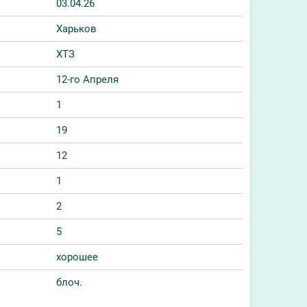
03.04.26
Харьков
ХТЗ
12-го Апреля
1
19
12
1
2
5
хорошее
блоч.