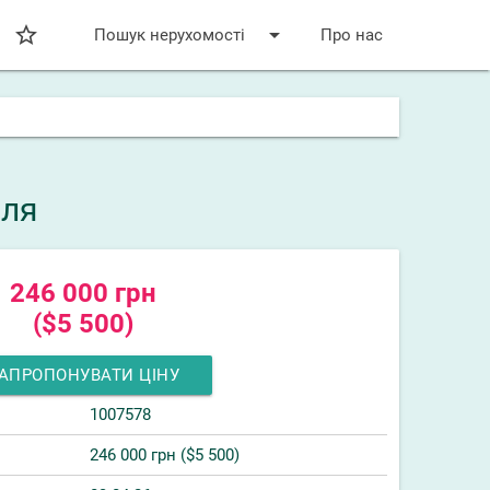
star_bordered
arrow_drop_down
Пошук нерухомості
Про нас
еля
246 000 грн
($5 500)
АПРОПОНУВАТИ ЦІНУ
1007578
246 000 грн ($5 500)