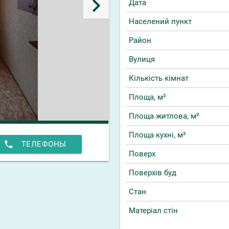
keyboard_arrow_right
Дата
Населений пункт
Район
Вулиця
Кількість кімнат
Площа, м²
Площа житлова, м²
Площа кухні, м²
phone
ТЕЛЕФОНЫ
Поверх
Поверхів буд
Стан
Матеріал стін