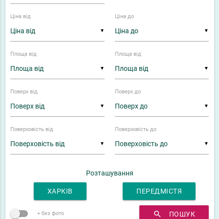
Ціна від
Ціна до
▼
▼
Площа від
Площа від
▼
▼
Поверх від
Поверх до
▼
▼
Поверховість від
Поверховість до
▼
▼
Розташування
ХАРКІВ
ПЕРЕДМІСТЯ
search
ПОШУК
+ без фото