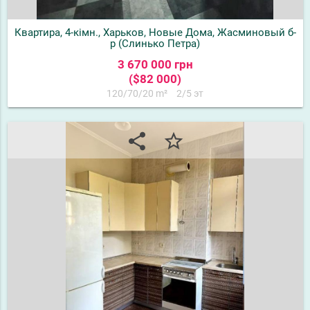
Квартира, 4-кімн., Харьков, Новые Дома, Жасминовый б-
р (Слинько Петра)
3 670 000 грн
($82 000)
120/70/20 m²
2/5 эт
share
star_border