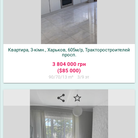
Квартира, 3-кімн., Харьков, 605м/р, Тракторостроителей
просп.
3 804 000 грн
($85 000)
90/70/13 m²
3/9 эт
share
star_border