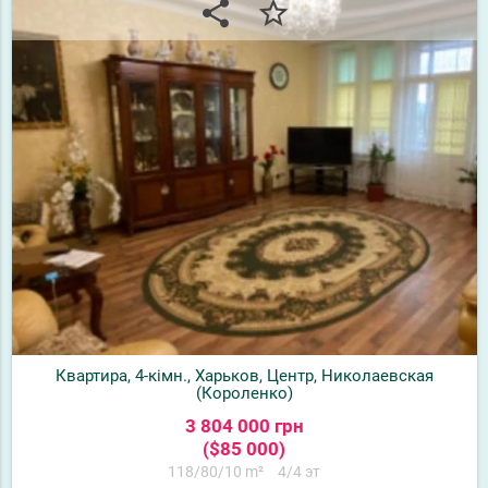
share
star_border
Квартира, 4-кімн., Харьков, Центр, Николаевская
(Короленко)
3 804 000 грн
($85 000)
118/80/10 m²
4/4 эт