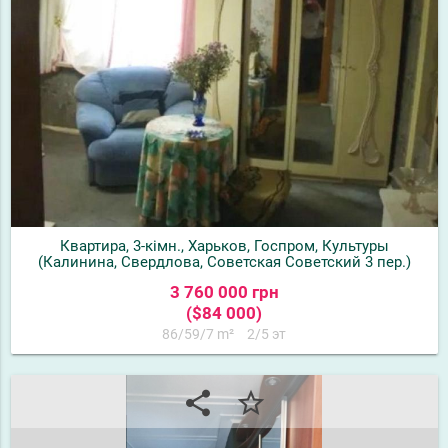
Квартира, 3-кімн., Харьков, Госпром, Культуры
(Калинина, Свердлова, Советская Советский 3 пер.)
3 760 000 грн
($84 000)
86/59/7 m²
2/5 эт
share
star_border