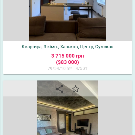
Квартира, 3-кімн., Харьков, Центр, Сумская
3 715 000 грн
($83 000)
79/54/10 m²
4/5 эт
share
star_border