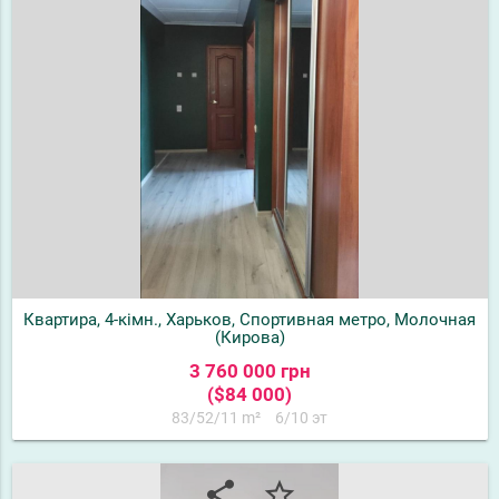
Квартира, 4-кімн., Харьков, Спортивная метро, Молочная
(Кирова)
3 760 000 грн
($84 000)
83/52/11 m²
6/10 эт
share
star_border