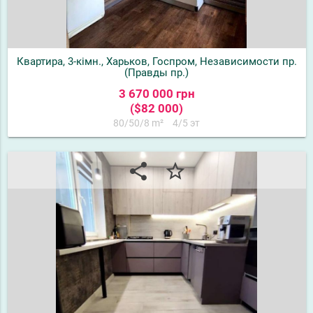
Квартира, 3-кімн., Харьков, Госпром, Независимости пр.
(Правды пр.)
3 670 000 грн
($82 000)
80/50/8 m²
4/5 эт
share
star_border