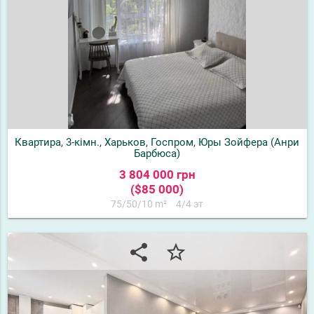
Квартира, 3-кімн., Харьков, Госпром, Юры Зойфера (Анри
Барбюса)
3 804 000 грн
($85 000)
75/50/10 m²
4/4 эт
share
star_border