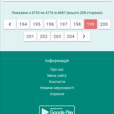
Показано з 4753 по 4776 із 4987 (всього 208 сторінок)
chevron_left
194
195
196
197
198
199
200
chevron_right
201
202
203
204
Інформація
Про нас
Мапа сайту
Контакти
Новини нерухомості
Корисне