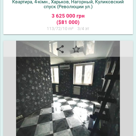
Квартира, 4-кімн., Харьков, Нагорный, Куликовский
спуск (Революции ул.)
3 625 000 грн
($81 000)
113/72/10 m²
3/4 эт
share
star_border