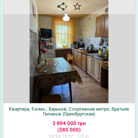
share
star_border
Квартира, 5-кімн., Харьков, Спортивная метро, Братьев
Гипиков (Оренбургская)
3 804 000 грн
($85 000)
93/63/10 m²
1/9 эт