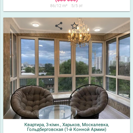
86/12 m²
5/5 эт
share
star_border
Квартира, 3-кімн., Харьков, Москалевка,
Гольдберговская (1-й Конной Армии)