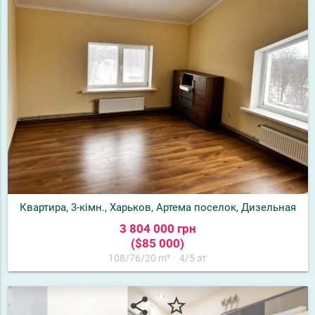
Квартира, 3-кімн., Харьков, Артема поселок, Дизельная
3 804 000 грн
($85 000)
108/76/20 m²
4/5 эт
share
star_border