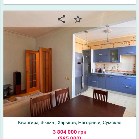
share
star_border
Квартира, 3-кімн., Харьков, Нагорный, Сумская
3 804 000 грн
($85 000)