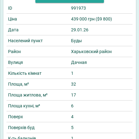
ID
991973
Ціна
439 000 грн ($9 800)
Дата
29.01.26
Населений пункт
Буды
Район
Харьковский район
Вулиця
Дачная
Кількість кімнат
1
Площа, м²
32
Площа житлова, м²
17
Площа кухні, м²
6
Поверх
4
Поверхів буд
5
К-ть балконів
1