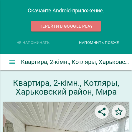
Скачайте Android-приложение.
ПЕРЕЙТИ В GOOGLE PLAY
НЕ НАПОМИНАТЬ
НАПОМНИТЬ ПОЗЖЕ
menu
Квартира, 2-кімн., Котляры, Харьковский район, Мира
Квартира, 2-кімн., Котляры,
Харьковский район, Мира
share
star_border