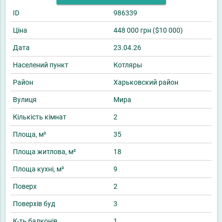
ID
986339
Ціна
448 000 грн ($10 000)
Дата
23.04.26
Населений пункт
Котляры
Район
Харьковский район
Вулиця
Мира
Кількість кімнат
2
Площа, м²
35
Площа житлова, м²
18
Площа кухні, м²
9
Поверх
2
Поверхів буд
3
К-ть балконів
1