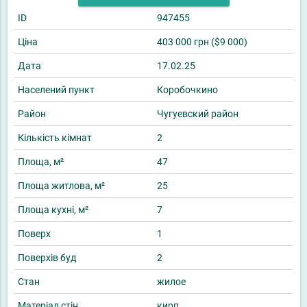
ID
947455
Ціна
403 000 грн ($9 000)
Дата
17.02.25
Населений пункт
Коробочкино
Район
Чугуевский район
Кількість кімнат
2
Площа, м²
47
Площа житлова, м²
25
Площа кухні, м²
7
Поверх
1
Поверхів буд
2
Стан
жилое
Матеріал стін
кирп