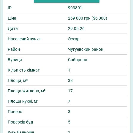
ID
903801
Ціна
269 000 грн ($6 000)
Дата
29.05.26
Населений пункт
Эсхар
Район
Чугуевский район
Вулиця
Соборная
Кількість кімнат
1
Площа, м²
33
Площа житлова, м²
17
Площа кухні, м²
7
Поверх
3
Поверхів буд
5
К-ть балконів
1