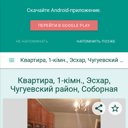
Скачайте Android-приложение.
ПЕРЕЙТИ В GOOGLE PLAY
НЕ НАПОМИНАТЬ
НАПОМНИТЬ ПОЗЖЕ
menu
Квартира, 1-кімн., Эсхар, Чугуевский район, Соборная
Квартира, 1-кімн., Эсхар,
Чугуевский район, Соборная
share
star_border