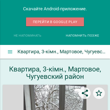
Скачайте Android-приложение.
ПЕРЕЙТИ В GOOGLE PLAY
НЕ НАПОМИНАТЬ
НАПОМНИТЬ ПОЗЖЕ
menu
Квартира, 3-кімн., Мартовое, Чугуевский район
Квартира, 3-кімн., Мартовое,
Чугуевский район
share
star_border