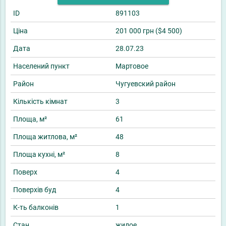
ID
891103
Ціна
201 000 грн ($4 500)
Дата
28.07.23
Населений пункт
Мартовое
Район
Чугуевский район
Кількість кімнат
3
Площа, м²
61
Площа житлова, м²
48
Площа кухні, м²
8
Поверх
4
Поверхів буд
4
К-ть балконів
1
Стан
жилое