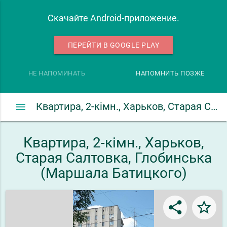
Скачайте Android-приложение.
ПЕРЕЙТИ В GOOGLE PLAY
НЕ НАПОМИНАТЬ
НАПОМНИТЬ ПОЗЖЕ
menu
Квартира, 2-кімн., Харьков, Старая Салтовка, Глобинська (Маршала Батицкого)
Квартира, 2-кімн., Харьков,
Старая Салтовка, Глобинська
(Маршала Батицкого)
share
star_border