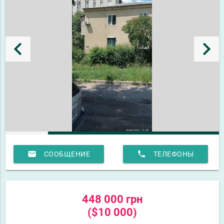
keyboard_arrow_left
keyboard_arrow_right
email
phone
СООБЩЕНИЕ
ТЕЛЕФОНЫ
448 000 грн
($10 000)