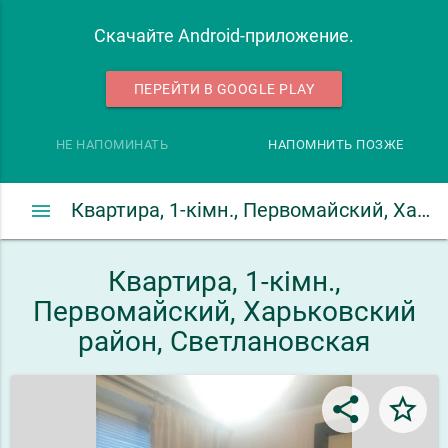
Скачайте Android-приложение.
ПЕРЕЙТИ В GOOGLE PLAY
НЕ НАПОМИНАТЬ
НАПОМНИТЬ ПОЗЖЕ
menu
Квартира, 1-кімн., Первомайский, Харьковский район, Светлановская
Квартира, 1-кімн.,
Первомайский, Харьковский
район, Светлановская
share
star_border