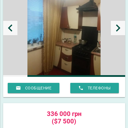
keyboard_arrow_left
keyboard_arrow_right
email
phone
СООБЩЕНИЕ
ТЕЛЕФОНЫ
336 000 грн
($7 500)