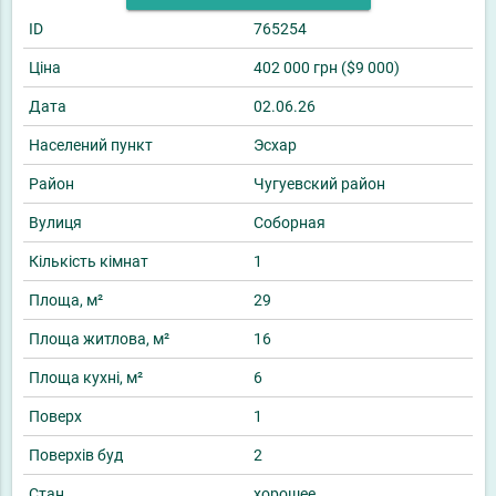
ID
765254
Ціна
402 000 грн ($9 000)
Дата
02.06.26
Населений пункт
Эсхар
Район
Чугуевский район
Вулиця
Соборная
Кількість кімнат
1
Площа, м²
29
Площа житлова, м²
16
Площа кухні, м²
6
Поверх
1
Поверхів буд
2
Стан
хорошее