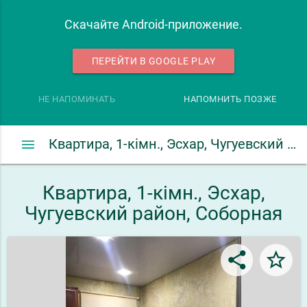
Скачайте Android-приложение.
ПЕРЕЙТИ В GOOGLE PLAY
НЕ НАПОМИНАТЬ
НАПОМНИТЬ ПОЗЖЕ
menu
Квартира, 1-кімн., Эсхар, Чугуевский район, Соборная
Квартира, 1-кімн., Эсхар,
Чугуевский район, Соборная
share
star_border