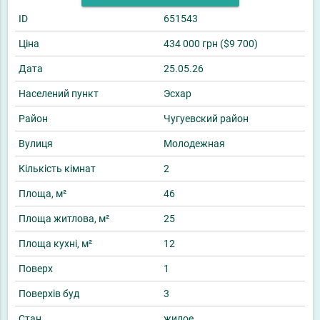
ID
651543
Ціна
434 000 грн ($9 700)
Дата
25.05.26
Населений пункт
Эсхар
Район
Чугуевский район
Вулиця
Молодежная
Кількість кімнат
2
Площа, м²
46
Площа житлова, м²
25
Площа кухні, м²
12
Поверх
1
Поверхів буд
3
Стан
жилое