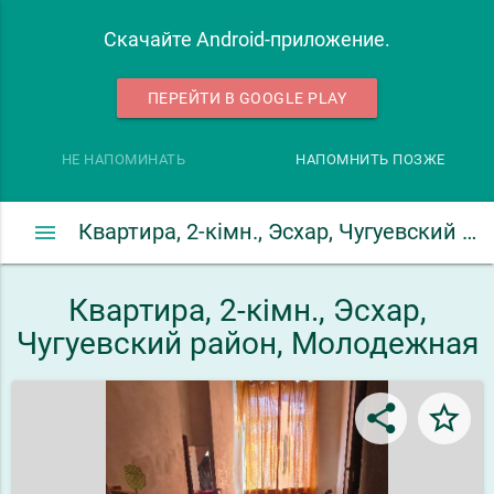
Скачайте Android-приложение.
ПЕРЕЙТИ В GOOGLE PLAY
НЕ НАПОМИНАТЬ
НАПОМНИТЬ ПОЗЖЕ
menu
Квартира, 2-кімн., Эсхар, Чугуевский район, Молодежная
Квартира, 2-кімн., Эсхар,
Чугуевский район, Молодежная
share
star_border