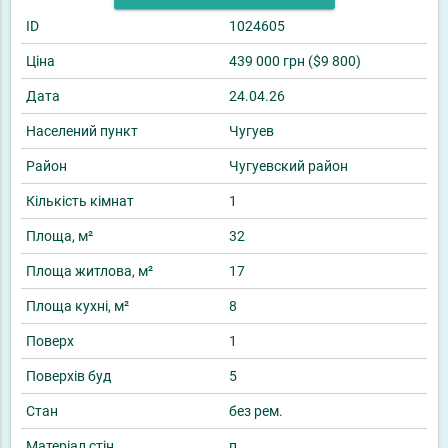
ID
1024605
Ціна
439 000 грн ($9 800)
Дата
24.04.26
Населений пункт
Чугуев
Район
Чугуевский район
Кількість кімнат
1
Площа, м²
32
Площа житлова, м²
17
Площа кухні, м²
8
Поверх
1
Поверхів буд
5
Стан
без рем.
Матеріал стін
п